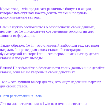
Кроме того, 1win предлагает различные бонусы и акции,
которые помогут вам начать делать ставки и получать
дополнительные выгоды.
Вам не нужно беспокоиться о безопасности своих данных,
потому что 1win использует современные технологии для
защиты информации.
Таким образом, 1win – это отличный выбор для тех, кто ищет
надежный партнер для своих ставок. Регистрация в
букмекерской конторе 1вин – это первый шаг к началу делать
ставки и получать выгоды.
Важно! Не забывайте о безопасности своих данных и не делайте
ставки, если вы не уверены в своих действиях.
1win – это лучший выбор для тех, кто ищет надежный партнер
для своих ставок.
Шаги регистрации в 1win
Для начала регистрации в 1win вам нужно перейти на