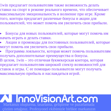
1win предлагает пользователям также возможность делать
ставки на спорт в режиме реального времени, что обеспечивает
максимальную эмоциональность и волнение при игре. Кроме
того, контора предлагает различные бонусы и акции для
пользователей, что может помочь им увеличить свои прибыли.
Бонусы для новых пользователей, которые могут помочь им
начать играть и делать ставки.
Акции и промокоды для постоянных пользователей, которые
могут помочь им увеличить свои прибыли.
Программа лояльности, которая может помочь пользователям
получать дополнительные преимущества и бонусы.
В целом, 1win – это отличная букмекерская контора, которая
предлагает пользователям широкий спектр возможностей для
ставок и игры. С ее помощью пользователи могут получать
максимальную прибыль и наслаждаться игрой.
Markanızı oluşturma, tasarlama, geliştirme ve pazarlamada
çözüm ortağınız. Profesyonel ekibimizle birlikte markanızın