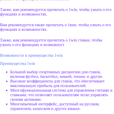
Также, вам рекомендуется прочитать о 1win, чтобы узнать о его
функциях и возможностях.
Вам рекомендуется также прочитать о 1вин, чтобы узнать о его
функциях и возможностях.
Также, вам рекомендуется прочитать о 1win ставки, чтобы
узнать о его функциях и возможност
Возможности и преимущества 1win
Преимущества 1win
Большой выбор спортивных дисциплин для ставок,
включая футбол, баскетбол, хоккей, теннис и другие.
Высокие коэффициенты для ставок, что обеспечивает
максимальную прибыль для пользователей.
Многофункциональная система для управления счетами и
ставками, что позволяет пользователям легко управлять
своими активами.
Многоязычный интерфейс, доступный на русском,
украинском, казахском и других языках.