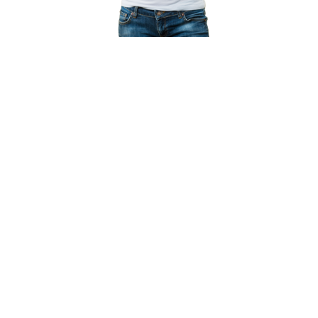
X - Twitter
📌 Güncel ve etkili paylaşımlarla sesinizi duyurun!
Markanız için doğru stratejiyi belirleyelim.