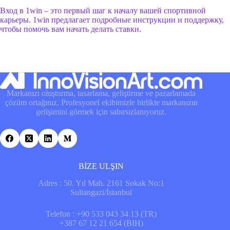
Вход в 1win – это первый шаг к началу вашей спортивной
карьеры. 1win предлагает подробные инструкции и поддержку,
чтобы помочь вам начать делать ставки.
Markanızı oluşturma, tasarlama, geliştirme ve pazarlamada
çözüm ortağınız. Profesyonel ekibimizle birlikte markanızın
gelişimini görmek için sabırsızlanıyoruz.
BİZE ULŞIN
Adres : 50. Yıl Mah. 2161 Sokak No:1
Sultangazi/İstanbul
Telefon : +90 533 043 34 13 (TR)
+387 67 12 21 654 (BIH)