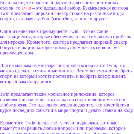
Если вы ищете надежный партнер для своих спортивных
ставок, то
1win
– это идеальный выбор. Букмекерская контора
1win предлагает широкий спектр ставок на различные виды
спорта, включая футбол, баскетбол, теннис и другие.
Один из ключевых преимуществ 1win – это высокие
коэффициенты, которые обеспечивают максимальную прибыль
для игроков. Кроме того, контора предлагает широкий спектр
бонусов и акций, которые помогут вам начать свою игру с
преимуществом.
Для начала вам нужно зарегистрироваться на сайте 1win, что
можно сделать в считанные минуты. Затем вы сможете выбрать
спорт, на который хотите поставить, и выбрать коэффициент,
который вам понравился.
1win предлагает также мобильное приложение, которое
позволяет игрокам делать ставки на спорт в любом месте и в
любое время. Это идеальное решение для тех, кто хочет быть в
курсе последних событий в мире спорта и делать ставки на ходу.
Кроме того, 1win предлагает услуги поддержки, которые
помогут вам решить любые вопросы или проблемы, которые
могут возникнуть при использовании сайта. Это еще один