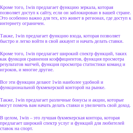
Кроме того, 1win предлагает функцию зеркала, которая
позволяет доступ к сайту, если он заблокирован в вашей стране.
Это особенно важно для тех, кто живет в регионах, где доступ к
интернету ограничен.
Также, 1win предлагает функцию входа, которая позволяет
быстро и легко войти в свой аккаунт и начать делать ставки.
Кроме того, 1win предлагает широкий спектр функций, таких
как функция сравнения коэффициентов, функция просмотра
результатов матчей, функция просмотра статистики команд и
игроков, и многие другие.
Все эти функции делают 1win наиболее удобной и
функциональной букмекерской конторой на рынке.
Также, 1win предлагает различные бонусы и акции, которые
могут помочь вам начать делать ставки и увеличить свой доход.
В целом, 1win – это лучшая букмекерская контора, которая
предлагает широкий спектр услуг и функций для любителей
ставок на спорт.