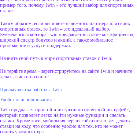
пример того, почему 1win – это лучший выбор для спортивных
ставок.
Таким образом, если вы ищете надежного партнера для своих
спортивных ставок, то 1win – это идеальный выбор.
Букмекерская контора 1win предлагает высокие коэффициенты,
широкий спектр бонусов и акций, а также мобильное
приложение и услуги поддержки.
Начните свой путь в мире спортивных ставок с 1win!
Не теряйте время – зарегистрируйтесь на сайте 1win и начните
делать ставки на спорт!
Преимущества работы с 1win
Удобство использования
1win предлагает простой и интуитивно понятный интерфейс,
который позволяет легко найти нужные функции и сделать
ставки. Кроме того, мобильная версия сайта позволяет делать
ставки на ходу, что особенно удобно для тех, кто не может
сидеть у компьютера.