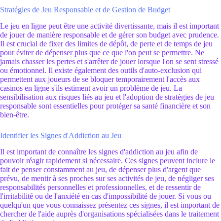
Stratégies de Jeu Responsable et de Gestion de Budget
Le jeu en ligne peut être une activité divertissante, mais il est important
de jouer de manière responsable et de gérer son budget avec prudence.
Il est crucial de fixer des limites de dépôt, de perte et de temps de jeu
pour éviter de dépenser plus que ce que l'on peut se permettre. Ne
jamais chasser les pertes et s'arrêter de jouer lorsque l'on se sent stressé
ou émotionnel. Il existe également des outils d'auto-exclusion qui
permettent aux joueurs de se bloquer temporairement l'accès aux
casinos en ligne s'ils estiment avoir un problème de jeu. La
sensibilisation aux risques liés au jeu et l'adoption de stratégies de jeu
responsable sont essentielles pour protéger sa santé financière et son
bien-être.
Identifier les Signes d'Addiction au Jeu
Il est important de connaître les signes d'addiction au jeu afin de
pouvoir réagir rapidement si nécessaire. Ces signes peuvent inclure le
fait de penser constamment au jeu, de dépenser plus d'argent que
prévu, de mentir à ses proches sur ses activités de jeu, de négliger ses
responsabilités personnelles et professionnelles, et de ressentir de
l'irritabilité ou de l'anxiété en cas d'impossibilité de jouer. Si vous ou
quelqu'un que vous connaissez présentez ces signes, il est important de
chercher de l'aide auprès d'organisations spécialisées dans le traitement