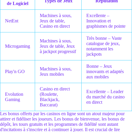
Types de Jeux
Réputation
de Logiciel
Machines à sous,
Excellente –
NetEnt
Jeux de table,
Innovation et
Casino en direct
graphismes de pointe
Très bonne – Vaste
Machines à sous,
catalogue de jeux,
Microgaming
Jeux de table, Jeux
notamment les
à jackpot progressif
jackpots
Bonne – Jeux
Machines à sous,
Play'n GO
innovants et adaptés
Jeux mobiles
aux mobiles
Casino en direct
Excellente – Leader
Evolution
(Roulette,
du marché du casino
Gaming
Blackjack,
en direct
Baccarat)
Les bonus offerts par les casinos en ligne sont un atout majeur pour
attirer et fidéliser les joueurs. Les bonus de bienvenue, les bonus de
dépôt, les tours gratuits et les programmes de fidélité sont autant
d'incitations à s'inscrire et à continuer à jouer. Il est crucial de lire