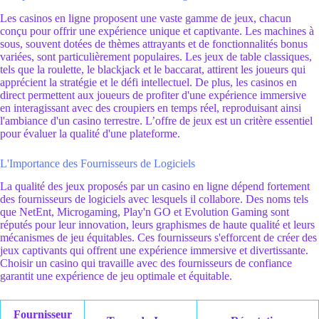
Les casinos en ligne proposent une vaste gamme de jeux, chacun
conçu pour offrir une expérience unique et captivante. Les machines à
sous, souvent dotées de thèmes attrayants et de fonctionnalités bonus
variées, sont particulièrement populaires. Les jeux de table classiques,
tels que la roulette, le blackjack et le baccarat, attirent les joueurs qui
apprécient la stratégie et le défi intellectuel. De plus, les casinos en
direct permettent aux joueurs de profiter d'une expérience immersive
en interagissant avec des croupiers en temps réel, reproduisant ainsi
l'ambiance d'un casino terrestre. L’offre de jeux est un critère essentiel
pour évaluer la qualité d'une plateforme.
L'Importance des Fournisseurs de Logiciels
La qualité des jeux proposés par un casino en ligne dépend fortement
des fournisseurs de logiciels avec lesquels il collabore. Des noms tels
que NetEnt, Microgaming, Play'n GO et Evolution Gaming sont
réputés pour leur innovation, leurs graphismes de haute qualité et leurs
mécanismes de jeu équitables. Ces fournisseurs s'efforcent de créer des
jeux captivants qui offrent une expérience immersive et divertissante.
Choisir un casino qui travaille avec des fournisseurs de confiance
garantit une expérience de jeu optimale et équitable.
Fournisseur