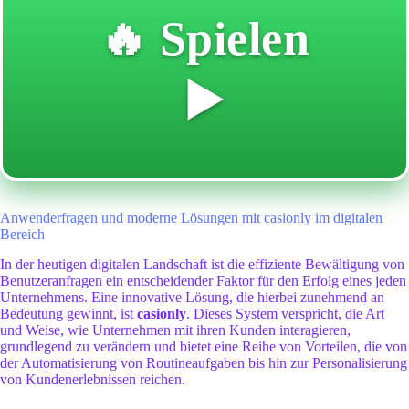
🔥 Spielen
▶️
Anwenderfragen und moderne Lösungen mit casionly im digitalen
Bereich
In der heutigen digitalen Landschaft ist die effiziente Bewältigung von
Benutzeranfragen ein entscheidender Faktor für den Erfolg eines jeden
Unternehmens. Eine innovative Lösung, die hierbei zunehmend an
Bedeutung gewinnt, ist
casionly
. Dieses System verspricht, die Art
und Weise, wie Unternehmen mit ihren Kunden interagieren,
grundlegend zu verändern und bietet eine Reihe von Vorteilen, die von
der Automatisierung von Routineaufgaben bis hin zur Personalisierung
von Kundenerlebnissen reichen.