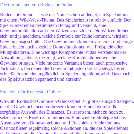
Die Grundlagen von Rodeoslot Online
Rodeoslot Online ist, wie der Name schon andeutet, ein Spielautomat
mit einem Wild-West-Thema. Das Spielprinzip ist relativ einfach: Der
Spieler setzt einen bestimmten Betrag und versucht, eine
Gewinnkombination auf den Walzen zu erzielen. Die Walzen drehen
sich, und je nachdem, welche Symbole zur Ruhe kommen, wird ein
Gewinn ausgeschüttet. Die Gewinnlinien können variieren, und einige
Spiele bieten auch spezielle Bonusfunktionen wie Freispiele oder
Multiplikatoren. Eine wichtige Komponente ist das Verständnis der
Auszahlungstabelle, die zeigt, welche Kombinationen welche
Gewinne bringen. Viele moderne Varianten bieten auch progressive
Jackpots an, bei denen der Gewinn mit jedem Einsatz steigt, bis er
schließlich von einem glücklichen Spieler abgeräumt wird. Das macht
das Spiel zusätzlich spannend und attraktiv.
Strategien für Rodeoslot Online
Obwohl Rodeoslot Online ein Glücksspiel ist, gibt es einige Strategien,
die die Gewinnchancen verbessern können. Eine davon ist die
sorgfältige Auswahl des Einsatzes. Es ist ratsam, nicht zu hoch zu
setzen, um das Risiko zu minimieren. Eine weitere Strategie ist das
Ausnutzen von Bonusangeboten und Freispielen. Viele Online-
Casinos bieten regelmäßig solche Aktionen an, die das Spielerlebnis
verlängern und die Gewinnchancen erhöhen können. Es ist auch