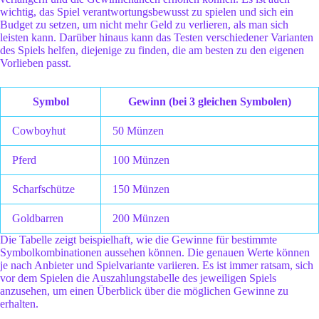
wichtig, das Spiel verantwortungsbewusst zu spielen und sich ein
Budget zu setzen, um nicht mehr Geld zu verlieren, als man sich
leisten kann. Darüber hinaus kann das Testen verschiedener Varianten
des Spiels helfen, diejenige zu finden, die am besten zu den eigenen
Vorlieben passt.
Symbol
Gewinn (bei 3 gleichen Symbolen)
Cowboyhut
50 Münzen
Pferd
100 Münzen
Scharfschütze
150 Münzen
Goldbarren
200 Münzen
Die Tabelle zeigt beispielhaft, wie die Gewinne für bestimmte
Symbolkombinationen aussehen können. Die genauen Werte können
je nach Anbieter und Spielvariante variieren. Es ist immer ratsam, sich
vor dem Spielen die Auszahlungstabelle des jeweiligen Spiels
anzusehen, um einen Überblick über die möglichen Gewinne zu
erhalten.