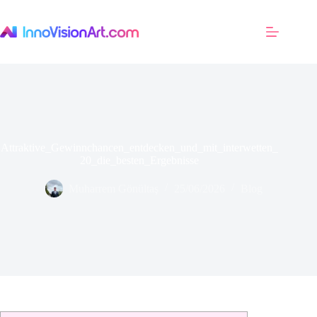
Skip
to
content
Attraktive_Gewinnchancen_entdecken_und_mit_interwetten_
20_die_besten_Ergebnisse
Muharrem Gönültaş
25/06/2026
Blog