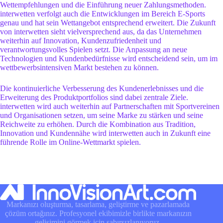
Wettempfehlungen und die Einführung neuer Zahlungsmethoden.
interwetten verfolgt auch die Entwicklungen im Bereich E-Sports
genau und hat sein Wettangebot entsprechend erweitert. Die Zukunft
von interwetten sieht vielversprechend aus, da das Unternehmen
weiterhin auf Innovation, Kundenzufriedenheit und
verantwortungsvolles Spielen setzt. Die Anpassung an neue
Technologien und Kundenbedürfnisse wird entscheidend sein, um im
wettbewerbsintensiven Markt bestehen zu können.
Die kontinuierliche Verbesserung des Kundenerlebnisses und die
Erweiterung des Produktportfolios sind dabei zentrale Ziele.
interwetten wird auch weiterhin auf Partnerschaften mit Sportvereinen
und Organisationen setzen, um seine Marke zu stärken und seine
Reichweite zu erhöhen. Durch die Kombination aus Tradition,
Innovation und Kundennähe wird interwetten auch in Zukunft eine
führende Rolle im Online-Wettmarkt spielen.
Markanızı oluşturma, tasarlama, geliştirme ve pazarlamada
çözüm ortağınız. Profesyonel ekibimizle birlikte markanızın
gelişimini görmek için sabırsızlanıyoruz.