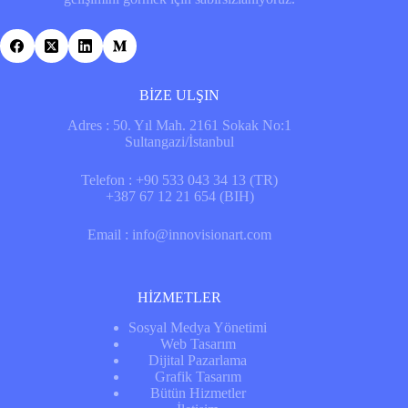
BİZE ULŞIN
Adres : 50. Yıl Mah. 2161 Sokak No:1
Sultangazi/İstanbul
Telefon : +90 533 043 34 13 (TR)
+387 67 12 21 654 (BIH)
Email : info@innovisionart.com
HİZMETLER
Sosyal Medya Yönetimi
Web Tasarım
Dijital Pazarlama
Grafik Tasarım
Bütün Hizmetler