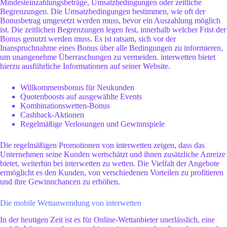
Mindesteinzahlungsbeträge, Umsatzbedingungen oder zeitliche
Begrenzungen. Die Umsatzbedingungen bestimmen, wie oft der
Bonusbetrag umgesetzt werden muss, bevor ein Auszahlung möglich
ist. Die zeitlichen Begrenzungen legen fest, innerhalb welcher Frist der
Bonus genutzt werden muss. Es ist ratsam, sich vor der
Inanspruchnahme eines Bonus über alle Bedingungen zu informieren,
um unangenehme Überraschungen zu vermeiden. interwetten bietet
hierzu ausführliche Informationen auf seiner Website.
Willkommensbonus für Neukunden
Quotenboosts auf ausgewählte Events
Kombinationswetten-Bonus
Cashback-Aktionen
Regelmäßige Verlosungen und Gewinnspiele
Die regelmäßigen Promotionen von interwetten zeigen, dass das
Unternehmen seine Kunden wertschätzt und ihnen zusätzliche Anreize
bietet, weiterhin bei interwetten zu wetten. Die Vielfalt der Angebote
ermöglicht es den Kunden, von verschiedenen Vorteilen zu profitieren
und ihre Gewinnchancen zu erhöhen.
Die mobile Wettanwendung von interwetten
In der heutigen Zeit ist es für Online-Wettanbieter unerlässlich, eine