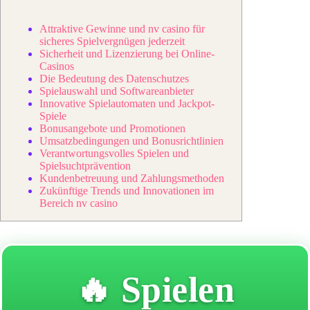
Attraktive Gewinne und nv casino für
sicheres Spielvergnügen jederzeit
Sicherheit und Lizenzierung bei Online-
Casinos
Die Bedeutung des Datenschutzes
Spielauswahl und Softwareanbieter
Innovative Spielautomaten und Jackpot-
Spiele
Bonusangebote und Promotionen
Umsatzbedingungen und Bonusrichtlinien
Verantwortungsvolles Spielen und
Spielsuchtprävention
Kundenbetreuung und Zahlungsmethoden
Zukünftige Trends und Innovationen im
Bereich nv casino
🔥 Spielen