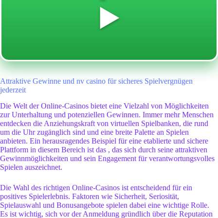
▶️
Attraktive Gewinne und nv casino für sicheres Spielvergnügen
jederzeit
Die Welt der Online-Casinos bietet eine Vielzahl von Möglichkeiten
zur Unterhaltung und potenziellen Gewinnen. Immer mehr Menschen
entdecken die Anziehungskraft von virtuellen Spielbanken, die rund
um die Uhr zugänglich sind und eine breite Palette an Spielen
anbieten. Ein herausragendes Beispiel für eine etablierte und sichere
Plattform in diesem Bereich ist das
, das sich durch seine attraktiven
Gewinnmöglichkeiten und sein Engagement für verantwortungsvolles
Spielen auszeichnet.
Die Wahl des richtigen Online-Casinos ist entscheidend für ein
positives Spielerlebnis. Faktoren wie Sicherheit, Seriosität,
Spielauswahl und Bonusangebote spielen dabei eine wichtige Rolle.
Es ist wichtig, sich vor der Anmeldung gründlich über die Reputation