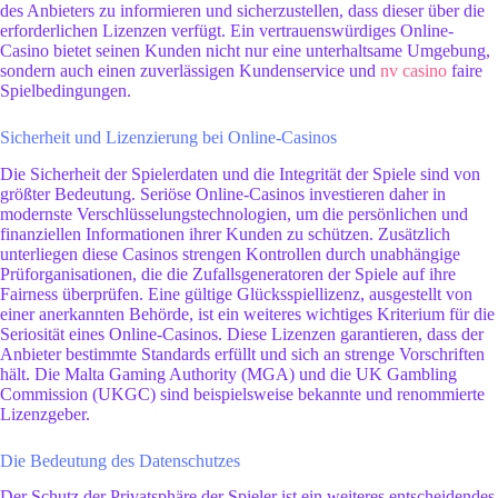
des Anbieters zu informieren und sicherzustellen, dass dieser über die
erforderlichen Lizenzen verfügt. Ein vertrauenswürdiges Online-
Casino bietet seinen Kunden nicht nur eine unterhaltsame Umgebung,
sondern auch einen zuverlässigen Kundenservice und
nv casino
faire
Spielbedingungen.
Sicherheit und Lizenzierung bei Online-Casinos
Die Sicherheit der Spielerdaten und die Integrität der Spiele sind von
größter Bedeutung. Seriöse Online-Casinos investieren daher in
modernste Verschlüsselungstechnologien, um die persönlichen und
finanziellen Informationen ihrer Kunden zu schützen. Zusätzlich
unterliegen diese Casinos strengen Kontrollen durch unabhängige
Prüforganisationen, die die Zufallsgeneratoren der Spiele auf ihre
Fairness überprüfen. Eine gültige Glücksspiellizenz, ausgestellt von
einer anerkannten Behörde, ist ein weiteres wichtiges Kriterium für die
Seriosität eines Online-Casinos. Diese Lizenzen garantieren, dass der
Anbieter bestimmte Standards erfüllt und sich an strenge Vorschriften
hält. Die Malta Gaming Authority (MGA) und die UK Gambling
Commission (UKGC) sind beispielsweise bekannte und renommierte
Lizenzgeber.
Die Bedeutung des Datenschutzes
Der Schutz der Privatsphäre der Spieler ist ein weiteres entscheidendes