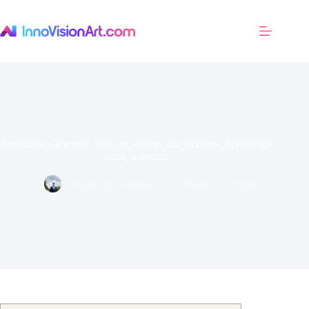
Skip
to
content
Attraktive_Gewinne_und_nv_casino_für_sicheres_Spielvergn
ügen_jederzeit
Muharrem Gönültaş
26/06/2026
Blog