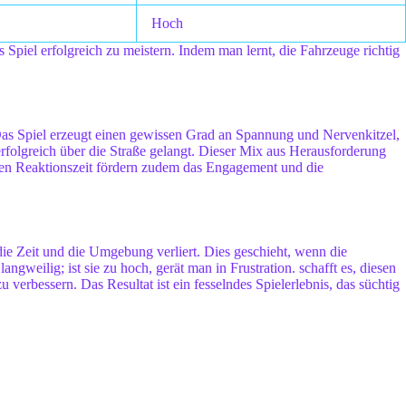
Hoch
s Spiel erfolgreich zu meistern. Indem man lernt, die Fahrzeuge richtig
. Das Spiel erzeugt einen gewissen Grad an Spannung und Nervenkitzel,
erfolgreich über die Straße gelangt. Dieser Mix aus Herausforderung
enen Reaktionszeit fördern zudem das Engagement und die
die Zeit und die Umgebung verliert. Dies geschieht, wenn die
angweilig; ist sie zu hoch, gerät man in Frustration.
schafft es, diesen
 verbessern. Das Resultat ist ein fesselndes Spielerlebnis, das süchtig