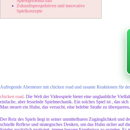
Spielegemeinschaft
Zukunftsperspektiven und innovative
Spielkonzepte
Aufregende Abenteuer mit chicken road und rasante Reaktionen für de
chicken road
. Die Welt der Videospiele bietet eine unglaubliche Vielfa
einfache, aber fesselnde Spielmechanik. Ein solches Spiel ist
, das sich
Man steuert ein Huhn, das versucht, eine belebte Straße zu überquere
Der Reiz des Spiels liegt in seiner unmittelbaren Zugänglichkeit und d
schnelle Reflexe und strategisches Denken, um das Huhn sicher auf die 
Spieler zusätzlich motiviert, immer bessere Ergebnisse zu erzielen. Es