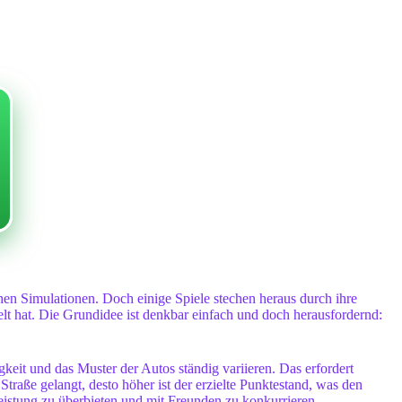
chen Simulationen. Doch einige Spiele stechen heraus durch ihre
ckelt hat. Die Grundidee ist denkbar einfach und doch herausfordernd:
keit und das Muster der Autos ständig variieren. Das erfordert
Straße gelangt, desto höher ist der erzielte Punktestand, was den
leistung zu überbieten und mit Freunden zu konkurrieren.