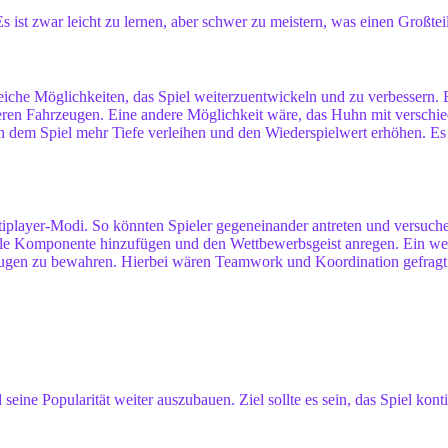
Es ist zwar leicht zu lernen, aber schwer zu meistern, was einen Großte
hlreiche Möglichkeiten, das Spiel weiterzuentwickeln und zu verbesser
en Fahrzeugen. Eine andere Möglichkeit wäre, das Huhn mit verschiede
dem Spiel mehr Tiefe verleihen und den Wiederspielwert erhöhen. Es 
tiplayer-Modi. So könnten Spieler gegeneinander antreten und versuche
iale Komponente hinzufügen und den Wettbewerbsgeist anregen. Ein wei
ugen zu bewahren. Hierbei wären Teamwork und Koordination gefragt
nd seine Popularität weiter auszubauen. Ziel sollte es sein, das Spiel ko