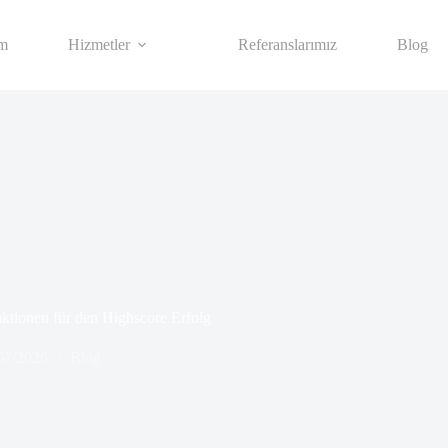
im
Hizmetler
Referanslarımız
Blog
ktionen für den Highscore Erfolg
07/2026
Blog