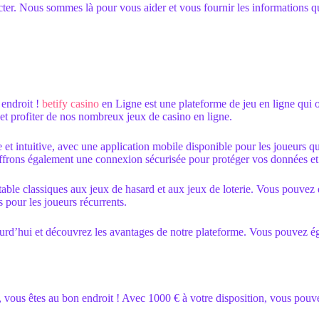
cter. Nous sommes là pour vous aider et vous fournir les informations q
 endroit !
betify casino
en Ligne est une plateforme de jeu en ligne qui 
 profiter de nos nombreux jeux de casino en ligne.
e et intuitive, avec une application mobile disponible pour les joueurs
 offrons également une connexion sécurisée pour protéger vos données et
table classiques aux jeux de hasard et aux jeux de loterie. Vous pouvez 
 pour les joueurs récurrents.
urd’hui et découvrez les avantages de notre plateforme. Vous pouvez éga
 vous êtes au bon endroit ! Avec 1000 € à votre disposition, vous pouvez