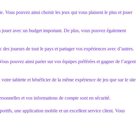
e. Vous pouvez ainsi choisir les jeux qui vous plaisent le plus et jouer
à jouer avec un budget important. De plus, vous pouvez également
c des joueurs de tout le pays et partager vos expériences avec d’autres.
 Vous pouvez ainsi parier sur vos équipes préférées et gagner de l’argent
otre tablette et bénéficier de la même expérience de jeu que sur le site
ersonnelles et vos informations de compte sont en sécurité.
rtifs, une application mobile et un excellent service client. Vous