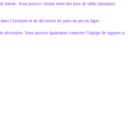
de loterie. Vous pouvez choisir entre des jeux de table classiques
s l’aventure et de découvrir les joies du jeu en ligne.
sont sécurisées. Vous pouvez également contacter l’équipe de support si