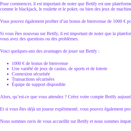
Pour commencer, il est important de noter que Betify est une plateforme 
comme le blackjack, le roulette et le poker, ou bien des jeux de machine
Vous pouvez également profiter d’un bonus de bienvenue de 1000 € pour
Si vous êtes nouveau sur Betify, il est important de noter que la platef
vous avez des questions ou des problèmes.
Voici quelques-uns des avantages de jouer sur Betify :
1000 € de bonus de bienvenue
Une variété de jeux de casino, de sports et de loterie
Connexion sécurisée
Transactions sécurisées
Équipe de support disponible
Alors, qu’est-ce que vous attendez ? Créez votre compte Betify aujour
Et si vous êtes déjà un joueur expérimenté, vous pouvez également profi
Nous sommes ravis de vous accueillir sur Betify et nous sommes impatie