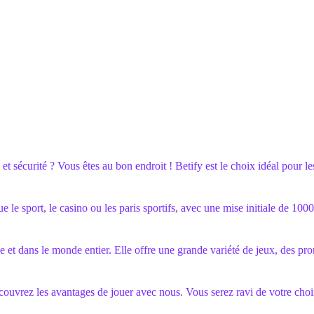
sécurité ? Vous êtes au bon endroit ! Betify est le choix idéal pour les
e le sport, le casino ou les paris sportifs, avec une mise initiale de 10
ce et dans le monde entier. Elle offre une grande variété de jeux, des pr
couvrez les avantages de jouer avec nous. Vous serez ravi de votre choi