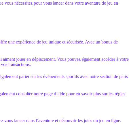
ue vous nécessitez pour vous lancer dans votre aventure de jeu en
offre une expérience de jeu unique et sécurisée. Avec un bonus de
 qui aiment jouer en déplacement. Vous pouvez également accéder à votre
 vos transactions.
également parier sur les événements sportifs avec notre section de paris
lement consulter notre page d’aide pour en savoir plus sur les règles
 vous lancer dans l’aventure et découvrir les joies du jeu en ligne.