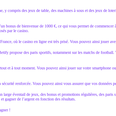
e, y compris des jeux de table, des machines à sous et des jeux de loteri
 d’un bonus de bienvenue de 1000 €, ce qui vous permet de commencer 
sés par le casino.
France, où le casino en ligne est très prisé. Vous pouvez ainsi jouer ave
Betify propose des paris sportifs, notamment sur les matchs de football.
tout et à tout moment. Vous pouvez ainsi jouer sur votre smartphone ou v
sa sécurité renforcée. Vous pouvez ainsi vous assurer que vos données p
arge éventail de jeux, des bonus et promotions régulières, des paris spo
et gagner de l’argent en fonction des résultats.
agner !