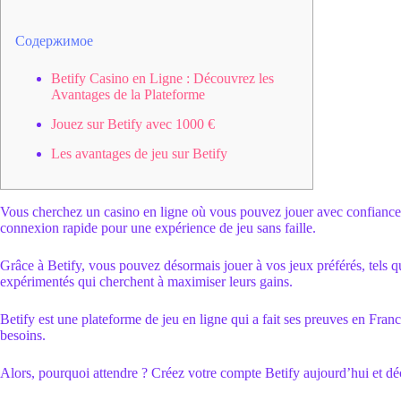
Содержимое
Betify Casino en Ligne : Découvrez les
Avantages de la Plateforme
Jouez sur Betify avec 1000 €
Les avantages de jeu sur Betify
Vous cherchez un casino en ligne où vous pouvez jouer avec confiance et 
connexion rapide pour une expérience de jeu sans faille.
Grâce à Betify, vous pouvez désormais jouer à vos jeux préférés, tels qu
expérimentés qui cherchent à maximiser leurs gains.
Betify est une plateforme de jeu en ligne qui a fait ses preuves en Fran
besoins.
Alors, pourquoi attendre ? Créez votre compte Betify aujourd’hui et dé