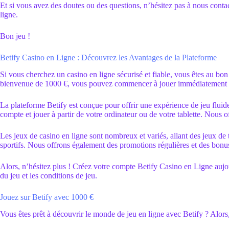
Et si vous avez des doutes ou des questions, n’hésitez pas à nous conta
ligne.
Bon jeu !
Betify Casino en Ligne : Découvrez les Avantages de la Plateforme
Si vous cherchez un casino en ligne sécurisé et fiable, vous êtes au bon
bienvenue de 1000 €, vous pouvez commencer à jouer immédiatement et
La plateforme Betify est conçue pour offrir une expérience de jeu fluid
compte et jouer à partir de votre ordinateur ou de votre tablette. Nous
Les jeux de casino en ligne sont nombreux et variés, allant des jeux de 
sportifs. Nous offrons également des promotions régulières et des bonus
Alors, n’hésitez plus ! Créez votre compte Betify Casino en Ligne aujo
du jeu et les conditions de jeu.
Jouez sur Betify avec 1000 €
Vous êtes prêt à découvrir le monde de jeu en ligne avec Betify ? Alors,