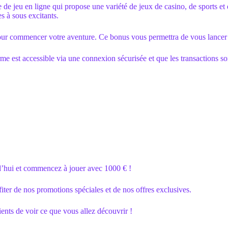
de jeu en ligne qui propose une variété de jeux de casino, de sports et 
s à sous excitants.
 commencer votre aventure. Ce bonus vous permettra de vous lancer dan
orme est accessible via une connexion sécurisée et que les transactions 
d’hui et commencez à jouer avec 1000 € !
ter de nos promotions spéciales et de nos offres exclusives.
nts de voir ce que vous allez découvrir !