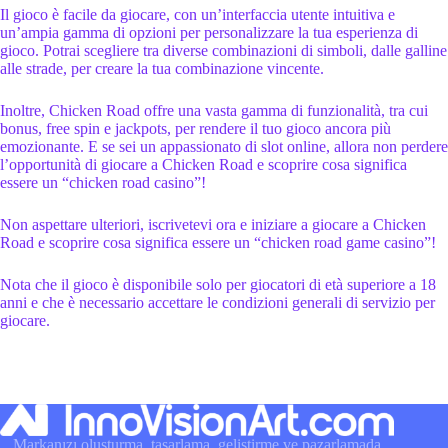
Il gioco è facile da giocare, con un’interfaccia utente intuitiva e
un’ampia gamma di opzioni per personalizzare la tua esperienza di
gioco. Potrai scegliere tra diverse combinazioni di simboli, dalle galline
alle strade, per creare la tua combinazione vincente.
Inoltre, Chicken Road offre una vasta gamma di funzionalità, tra cui
bonus, free spin e jackpots, per rendere il tuo gioco ancora più
emozionante. E se sei un appassionato di slot online, allora non perdere
l’opportunità di giocare a Chicken Road e scoprire cosa significa
essere un “chicken road casino”!
Non aspettare ulteriori, iscrivetevi ora e iniziare a giocare a Chicken
Road e scoprire cosa significa essere un “chicken road game casino”!
Nota che il gioco è disponibile solo per giocatori di età superiore a 18
anni e che è necessario accettare le condizioni generali di servizio per
giocare.
Markanızı oluşturma, tasarlama, geliştirme ve pazarlamada