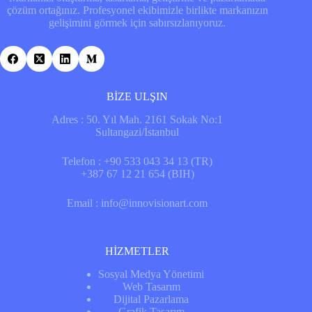
çözüm ortağınız. Profesyonel ekibimizle birlikte markanızın
gelişimini görmek için sabırsızlanıyoruz.
BİZE ULŞIN
Adres : 50. Yıl Mah. 2161 Sokak No:1
Sultangazi/İstanbul
Telefon : +90 533 043 34 13 (TR)
+387 67 12 21 654 (BIH)
Email : info@innovisionart.com
HİZMETLER
Sosyal Medya Yönetimi
Web Tasarım
Dijital Pazarlama
Grafik Tasarım