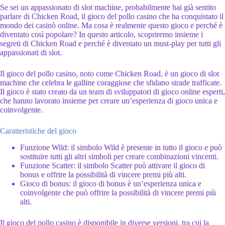
Se sei un appassionato di slot machine, probabilmente hai già sentito
parlare di Chicken Road, il gioco del pollo casino che ha conquistato il
mondo dei casinò online. Ma cosa è realmente questo gioco e perché è
diventato così popolare? In questo articolo, scopriremo insieme i
segreti di Chicken Road e perché è diventato un must-play per tutti gli
appassionati di slot.
Il gioco del pollo casino, noto come Chicken Road, è un gioco di slot
machine che celebra le galline coraggiose che sfidano strade trafficate.
Il gioco è stato creato da un team di sviluppatori di gioco online esperti,
che hanno lavorato insieme per creare un’esperienza di gioco unica e
coinvolgente.
Caratteristiche del gioco
Funzione Wild: il simbolo Wild è presente in tutto il gioco e può
sostituire tutti gli altri simboli per creare combinazioni vincenti.
Funzione Scatter: il simbolo Scatter può attivare il gioco di
bonus e offrire la possibilità di vincere premi più alti.
Gioco di bonus: il gioco di bonus è un’esperienza unica e
coinvolgente che può offrire la possibilità di vincere premi più
alti.
Il gioco del pollo casino è disponibile in diverse versioni, tra cui la