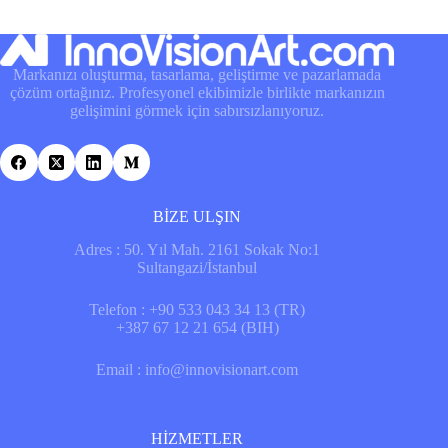
Markanızı oluşturma, tasarlama, geliştirme ve pazarlamada
çözüm ortağınız. Profesyonel ekibimizle birlikte markanızın
gelişimini görmek için sabırsızlanıyoruz.
BİZE ULŞIN
Adres : 50. Yıl Mah. 2161 Sokak No:1
Sultangazi/İstanbul
Telefon : +90 533 043 34 13 (TR)
+387 67 12 21 654 (BIH)
Email : info@innovisionart.com
HİZMETLER