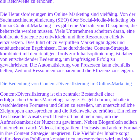
die Reichweite zu erhöhen.
Die Herausforderungen im Online-Marketing sind vielfältig. Von der
Suchmaschinenoptimierung (SEO) über Social-Media-Marketing bis
hin zu Content-Marketing – es gibt eine Vielzahl von Disziplinen, die
beherrscht werden müssen. Viele Unternehmen scheitern daran, eine
kohärente Strategie zu entwickeln und ihre Ressourcen effektiv
einzusetzen. Dies führt oft zu verpufften Marketingbudgets und
enttäuschenden Ergebnissen. Eine durchdachte Content-Strategie,
kombiniert mit den richtigen Tools zur Inhaltsoptimierung, ist daher
von entscheidender Bedeutung, um langfristigen Erfolg zu
gewährleisten. Die Automatisierung von Prozessen kann ebenfalls
helfen, Zeit und Ressourcen zu sparen und die Effizienz zu steigern.
Die Bedeutung von Content-Diversifizierung im Online-Marketing
Content-Diversifizierung ist ein zentraler Bestandteil einer
erfolgreichen Online-Marketingstrategie. Es geht darum, Inhalte in
verschiedenen Formaten und Stilen zu erstellen, um unterschiedliche
Zielgruppen anzusprechen und die Reichweite zu erhöhen. Ein reiner
Text-basierter Ansatz reicht heute oft nicht mehr aus, um die
Aufmerksamkeit der Nutzer zu gewinnen. Neben Blogartikeln sollten
Unternehmen auch Videos, Infografiken, Podcasts und andere Formate
in ihre Content-Strategie integrieren. Die Vielfalt der Inhalte sorgt
dafür, dass das Publikum konstant neu angesprochen wird und sich