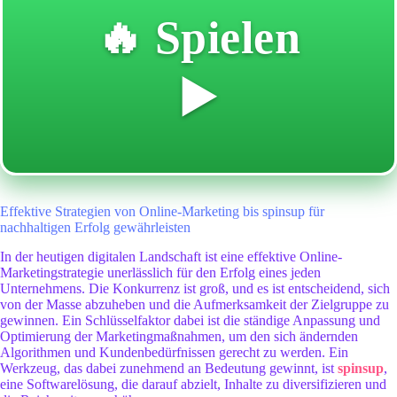
🔥 Spielen
▶️
Effektive Strategien von Online-Marketing bis spinsup für
nachhaltigen Erfolg gewährleisten
In der heutigen digitalen Landschaft ist eine effektive Online-
Marketingstrategie unerlässlich für den Erfolg eines jeden
Unternehmens. Die Konkurrenz ist groß, und es ist entscheidend, sich
von der Masse abzuheben und die Aufmerksamkeit der Zielgruppe zu
gewinnen. Ein Schlüsselfaktor dabei ist die ständige Anpassung und
Optimierung der Marketingmaßnahmen, um den sich ändernden
Algorithmen und Kundenbedürfnissen gerecht zu werden. Ein
Werkzeug, das dabei zunehmend an Bedeutung gewinnt, ist
spinsup
,
eine Softwarelösung, die darauf abzielt, Inhalte zu diversifizieren und