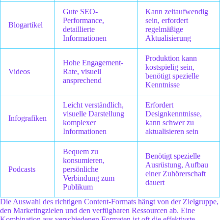
Gute SEO-
Kann zeitaufwendig
Performance,
sein, erfordert
Blogartikel
detaillierte
regelmäßige
Informationen
Aktualisierung
Produktion kann
Hohe Engagement-
kostspielig sein,
Videos
Rate, visuell
benötigt spezielle
ansprechend
Kenntnisse
Leicht verständlich,
Erfordert
visuelle Darstellung
Designkenntnisse,
Infografiken
komplexer
kann schwer zu
Informationen
aktualisieren sein
Bequem zu
Benötigt spezielle
konsumieren,
Ausrüstung, Aufbau
Podcasts
persönliche
einer Zuhörerschaft
Verbindung zum
dauert
Publikum
Die Auswahl des richtigen Content-Formats hängt von der Zielgruppe,
den Marketingzielen und den verfügbaren Ressourcen ab. Eine
Kombination aus verschiedenen Formaten ist oft die effektivste