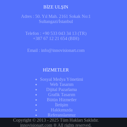
BİZE ULŞIN
Adres : 50. Yıl Mah. 2161 Sokak No:1
Sultangazi/İstanbul
Telefon : +90 533 043 34 13 (TR)
+387 67 12 21 654 (BIH)
Email : info@innovisionart.com
HİZMETLER
Sosyal Medya Yönetimi
Web Tasarım
Dijital Pazarlama
Grafik Tasarım
Bütün Hizmetler
İletişim
Hakkımızda
Referanslarımız
Copyright © 2013 - 2025 Tüm Hakları Saklıdır.
innovisionart.com ® All rights reserved.