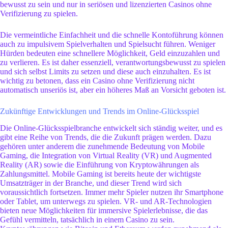
bewusst zu sein und nur in seriösen und lizenzierten Casinos ohne
Verifizierung zu spielen.
Die vermeintliche Einfachheit und die schnelle Kontoführung können
auch zu impulsivem Spielverhalten und Spielsucht führen. Weniger
Hürden bedeuten eine schnellere Möglichkeit, Geld einzuzahlen und
zu verlieren. Es ist daher essenziell, verantwortungsbewusst zu spielen
und sich selbst Limits zu setzen und diese auch einzuhalten. Es ist
wichtig zu betonen, dass ein Casino ohne Verifizierung nicht
automatisch unseriös ist, aber ein höheres Maß an Vorsicht geboten ist.
Zukünftige Entwicklungen und Trends im Online-Glücksspiel
Die Online-Glücksspielbranche entwickelt sich ständig weiter, und es
gibt eine Reihe von Trends, die die Zukunft prägen werden. Dazu
gehören unter anderem die zunehmende Bedeutung von Mobile
Gaming, die Integration von Virtual Reality (VR) und Augmented
Reality (AR) sowie die Einführung von Kryptowährungen als
Zahlungsmittel. Mobile Gaming ist bereits heute der wichtigste
Umsatzträger in der Branche, und dieser Trend wird sich
voraussichtlich fortsetzen. Immer mehr Spieler nutzen ihr Smartphone
oder Tablet, um unterwegs zu spielen. VR- und AR-Technologien
bieten neue Möglichkeiten für immersive Spielerlebnisse, die das
Gefühl vermitteln, tatsächlich in einem Casino zu sein.