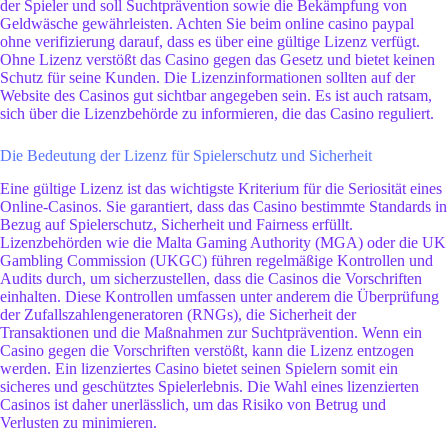
der Spieler und soll Suchtprävention sowie die Bekämpfung von
Geldwäsche gewährleisten. Achten Sie beim online casino paypal
ohne verifizierung darauf, dass es über eine gültige Lizenz verfügt.
Ohne Lizenz verstößt das Casino gegen das Gesetz und bietet keinen
Schutz für seine Kunden. Die Lizenzinformationen sollten auf der
Website des Casinos gut sichtbar angegeben sein. Es ist auch ratsam,
sich über die Lizenzbehörde zu informieren, die das Casino reguliert.
Die Bedeutung der Lizenz für Spielerschutz und Sicherheit
Eine gültige Lizenz ist das wichtigste Kriterium für die Seriosität eines
Online-Casinos. Sie garantiert, dass das Casino bestimmte Standards in
Bezug auf Spielerschutz, Sicherheit und Fairness erfüllt.
Lizenzbehörden wie die Malta Gaming Authority (MGA) oder die UK
Gambling Commission (UKGC) führen regelmäßige Kontrollen und
Audits durch, um sicherzustellen, dass die Casinos die Vorschriften
einhalten. Diese Kontrollen umfassen unter anderem die Überprüfung
der Zufallszahlengeneratoren (RNGs), die Sicherheit der
Transaktionen und die Maßnahmen zur Suchtprävention. Wenn ein
Casino gegen die Vorschriften verstößt, kann die Lizenz entzogen
werden. Ein lizenziertes Casino bietet seinen Spielern somit ein
sicheres und geschütztes Spielerlebnis. Die Wahl eines lizenzierten
Casinos ist daher unerlässlich, um das Risiko von Betrug und
Verlusten zu minimieren.