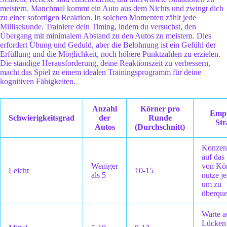
meistern. Manchmal kommt ein Auto aus dem Nichts und zwingt dich
zu einer sofortigen Reaktion. In solchen Momenten zählt jede
Millisekunde. Trainiere dein Timing, indem du versuchst, den
Übergang mit minimalem Abstand zu den Autos zu meistern. Dies
erfordert Übung und Geduld, aber die Belohnung ist ein Gefühl der
Erfüllung und die Möglichkeit, noch höhere Punktzahlen zu erzielen.
Die ständige Herausforderung, deine Reaktionszeit zu verbessern,
macht das Spiel zu einem idealen Trainingsprogramm für deine
kognitiven Fähigkeiten.
Anzahl
Körner pro
Empf
Schwierigkeitsgrad
der
Runde
Str
Autos
(Durchschnitt)
Konzent
auf da
Weniger
von Kö
Leicht
10-15
als 5
nutze j
um zu
überque
Warte a
Lücken