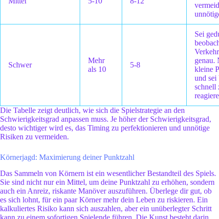
Mittel
5-10
8-12
vermei
unnötig
Sei ged
beobach
Verkehr
Mehr
genau. 
Schwer
5-8
als 10
kleine 
und sei 
schnell
reagiere
Die Tabelle zeigt deutlich, wie sich die Spielstrategie an den
Schwierigkeitsgrad anpassen muss. Je höher der Schwierigkeitsgrad,
desto wichtiger wird es, das Timing zu perfektionieren und unnötige
Risiken zu vermeiden.
Körnerjagd: Maximierung deiner Punktzahl
Das Sammeln von Körnern ist ein wesentlicher Bestandteil des Spiels.
Sie sind nicht nur ein Mittel, um deine Punktzahl zu erhöhen, sondern
auch ein Anreiz, riskante Manöver auszuführen. Überlege dir gut, ob
es sich lohnt, für ein paar Körner mehr dein Leben zu riskieren. Ein
kalkuliertes Risiko kann sich auszahlen, aber ein unüberlegter Schritt
kann zu einem sofortigen Spielende führen. Die Kunst besteht darin,