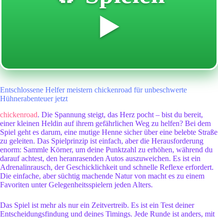
▶️
Entschlossene Helfer meistern chickenroad für unbeschwerte
Hühnerabenteuer jetzt
chickenroad
. Die Spannung steigt, das Herz pocht – bist du bereit,
einer kleinen Heldin auf ihrem gefährlichen Weg zu helfen? Bei dem
Spiel geht es darum, eine mutige Henne sicher über eine belebte Straße
zu geleiten. Das Spielprinzip ist einfach, aber die Herausforderung
enorm: Sammle Körner, um deine Punktzahl zu erhöhen, während du
darauf achtest, den heranrasenden Autos auszuweichen. Es ist ein
Adrenalinrausch, der Geschicklichkeit und schnelle Reflexe erfordert.
Die einfache, aber süchtig machende Natur von
macht es zu einem
Favoriten unter Gelegenheitsspielern jeden Alters.
Das Spiel ist mehr als nur ein Zeitvertreib. Es ist ein Test deiner
Entscheidungsfindung und deines Timings. Jede Runde ist anders, mit