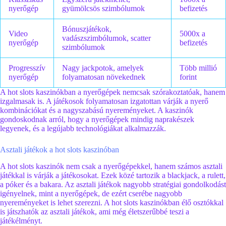
nyerőgép
gyümölcsös szimbólumok
befizetés
Bónuszjátékok,
Video
5000x a
vadászszimbólumok, scatter
nyerőgép
befizetés
szimbólumok
Progresszív
Nagy jackpotok, amelyek
Több millió
nyerőgép
folyamatosan növekednek
forint
A hot slots kaszinókban a nyerőgépek nemcsak szórakoztatóak, hanem
izgalmasak is. A játékosok folyamatosan izgatottan várják a nyerő
kombinációkat és a nagyszabású nyereményeket. A kaszinók
gondoskodnak arról, hogy a nyerőgépek mindig naprakészek
legyenek, és a legújabb technológiákat alkalmazzák.
Asztali játékok a hot slots kaszinóban
A hot slots kaszinók nem csak a nyerőgépekkel, hanem számos asztali
játékkal is várják a játékosokat. Ezek közé tartozik a blackjack, a rulett,
a póker és a bakara. Az asztali játékok nagyobb stratégiai gondolkodást
igényelnek, mint a nyerőgépek, de ezért cserébe nagyobb
nyereményeket is lehet szerezni. A hot slots kaszinókban élő osztókkal
is játszhatók az asztali játékok, ami még életszerűbbé teszi a
játékélményt.