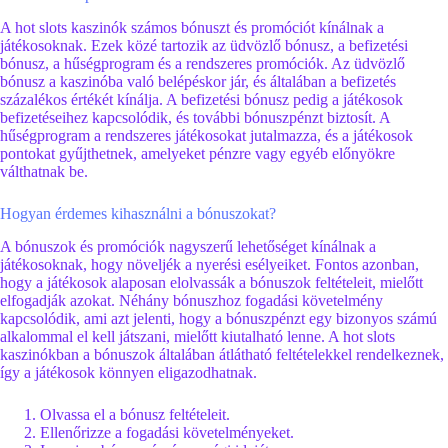
A hot slots kaszinók számos bónuszt és promóciót kínálnak a
játékosoknak. Ezek közé tartozik az üdvözlő bónusz, a befizetési
bónusz, a hűségprogram és a rendszeres promóciók. Az üdvözlő
bónusz a kaszinóba való belépéskor jár, és általában a befizetés
százalékos értékét kínálja. A befizetési bónusz pedig a játékosok
befizetéseihez kapcsolódik, és további bónuszpénzt biztosít. A
hűségprogram a rendszeres játékosokat jutalmazza, és a játékosok
pontokat gyűjthetnek, amelyeket pénzre vagy egyéb előnyökre
válthatnak be.
Hogyan érdemes kihasználni a bónuszokat?
A bónuszok és promóciók nagyszerű lehetőséget kínálnak a
játékosoknak, hogy növeljék a nyerési esélyeiket. Fontos azonban,
hogy a játékosok alaposan elolvassák a bónuszok feltételeit, mielőtt
elfogadják azokat. Néhány bónuszhoz fogadási követelmény
kapcsolódik, ami azt jelenti, hogy a bónuszpénzt egy bizonyos számú
alkalommal el kell játszani, mielőtt kiutalható lenne. A hot slots
kaszinókban a bónuszok általában átlátható feltételekkel rendelkeznek,
így a játékosok könnyen eligazodhatnak.
Olvassa el a bónusz feltételeit.
Ellenőrizze a fogadási követelményeket.