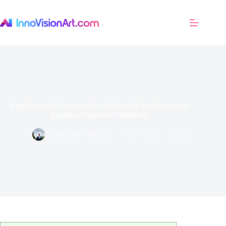
Skip
to
content
Figyelemreméltó nyeremények várnak a hot slots casino
izgalmas világában mindenkire
Muharrem Gönültaş
25/06/2026
Blog