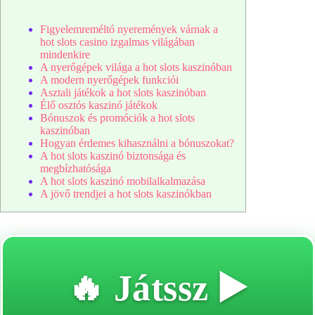
Figyelemreméltó nyeremények várnak a
hot slots casino izgalmas világában
mindenkire
A nyerőgépek világa a hot slots kaszinóban
A modern nyerőgépek funkciói
Asztali játékok a hot slots kaszinóban
Élő osztós kaszinó játékok
Bónuszok és promóciók a hot slots
kaszinóban
Hogyan érdemes kihasználni a bónuszokat?
A hot slots kaszinó biztonsága és
megbízhatósága
A hot slots kaszinó mobilalkalmazása
A jövő trendjei a hot slots kaszinókban
🔥 Játssz ▶️