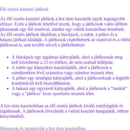
Élő osztós kaszinó játékok
Az élő osztós kaszinó játékok a hot slots kaszinók egyik legnagyobb
előnye. Ezek a játékok lehetővé teszik, hogy a játékosok valós időben
játsszanak egy élő osztóval, mintha egy valódi kaszinóban lennének.
Az élő osztós játékok általában a blackjack, a rulett, a póker és a
bakara játékait kínálják. A játékosok chatelhetnek az osztóval és a többi
játékossal is, ami tovább növeli a játékélményt.
A blackjack egy izgalmas kártyajáték, ahol a játékosnak meg
kell közelítenie a 21-es értéket, de nem szabad túllépnie.
A rulett egy klasszikus kaszinójáték, ahol a játékosok a
rulettkeréken lévő számokra vagy színekre tesznek tétet.
A póker egy stratégiai kártyajáték, ahol a játékosoknak a legjobb
kombinációt kell összeállítaniuk.
A bakara egy egyszerű kártyajáték, ahol a játékosok a "bankár"
vagy a "játékos" keze nyerésére tesznek tétet.
A hot slots kaszinókban az élő osztós játékok kiváló minőségűek és
izgalmasak. A játékosok élvezhetik a valódi kaszinó hangulatát, otthon
kényelméből.
Bónuszok és promóciók a hot slots kaszinóban