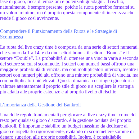
fase di gioco, ricca di emozioni e potenziali guadagni. Il rischio,
naturalmente, è sempre presente, poiché la ruota potrebbe fermarsi su
un valore minimo, ma è proprio questa componente di incertezza che
rende il gioco così avvincente.
Comprendere il Funzionamento della Ruota e le Strategie di
Scommessa
La ruota del live crazy time è composta da una serie di settori numerati,
che vanno da 1 a 14, e da due settori bonus: il settore “Bonus” e il
settore “Double”. La probabilità di ottenere una vincita varia a seconda
del settore su cui si scommette. I settori con numeri bassi offrono una
maggiore probabilità di vincita, ma con moltiplicatori inferiori, mentre i
settori con numeri più alti offrono una minore probabilità di vincita, ma
con moltiplicatori più elevati. Questa dinamica costringe i giocatori a
valutare attentamente il proprio stile di gioco e a scegliere la strategia
più adatta alle proprie esigenze e al proprio livello di rischio.
L'Importanza della Gestione del Bankroll
Una delle regole fondamentali per giocare al live crazy time, come del
resto per qualsiasi gioco d'azzardo, è la gestione oculata del proprio
bankroll. È importante stabilire un budget massimo da dedicare al
gioco e rispettarlo rigorosamente, evitando di scommettere somme di
denaro superiori alle proprie possibilità. Inoltre, è consigliabile