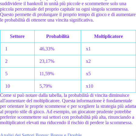
suddividere il bankroll in unità più piccole e scommettere solo una
piccola percentuale del proprio capitale su ogni singola scommessa.
Questo permette di prolungare il proprio tempo di gioco e di aumentare
le probabilità di ottenere una vincita significativa.
Settore
Probabilità
Moltiplicatore
1
46,33%
x1
2
23,17%
x2
5
11,59%
x5
10
5,79%
x10
Come si può notare dalla tabella, la probabilità di vincita diminuisce
all'aumentare del moltiplicatore. Questa informazione è fondamentale
per orientare le proprie scommesse e per scegliere la strategia più adatta
al proprio stile di gioco. Ad esempio, un giocatore prudente potrebbe
preferire scommettere sui settori con probabilità più alta, rinunciando a
moltiplicatori elevati ma riducendo il rischio di perdere la scommessa.
Analisi dei Settori Bonus: Bonus e Double