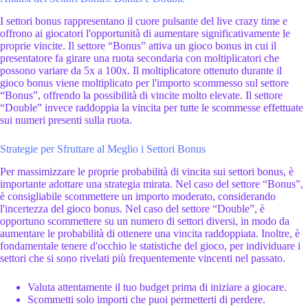
I settori bonus rappresentano il cuore pulsante del live crazy time e
offrono ai giocatori l'opportunità di aumentare significativamente le
proprie vincite. Il settore “Bonus” attiva un gioco bonus in cui il
presentatore fa girare una ruota secondaria con moltiplicatori che
possono variare da 5x a 100x. Il moltiplicatore ottenuto durante il
gioco bonus viene moltiplicato per l'importo scommesso sul settore
“Bonus”, offrendo la possibilità di vincite molto elevate. Il settore
“Double” invece raddoppia la vincita per tutte le scommesse effettuate
sui numeri presenti sulla ruota.
Strategie per Sfruttare al Meglio i Settori Bonus
Per massimizzare le proprie probabilità di vincita sui settori bonus, è
importante adottare una strategia mirata. Nel caso del settore “Bonus”,
è consigliabile scommettere un importo moderato, considerando
l'incertezza del gioco bonus. Nel caso del settore “Double”, è
opportuno scommettere su un numero di settori diversi, in modo da
aumentare le probabilità di ottenere una vincita raddoppiata. Inoltre, è
fondamentale tenere d'occhio le statistiche del gioco, per individuare i
settori che si sono rivelati più frequentemente vincenti nel passato.
Valuta attentamente il tuo budget prima di iniziare a giocare.
Scommetti solo importi che puoi permetterti di perdere.