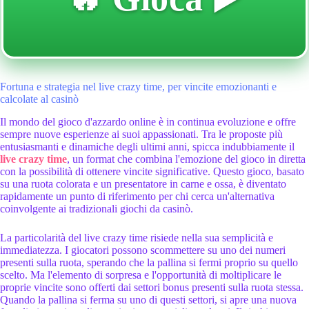
Fortuna e strategia nel live crazy time, per vincite emozionanti e
calcolate al casinò
Il mondo del gioco d'azzardo online è in continua evoluzione e offre
sempre nuove esperienze ai suoi appassionati. Tra le proposte più
entusiasmanti e dinamiche degli ultimi anni, spicca indubbiamente il
live crazy time
, un format che combina l'emozione del gioco in diretta
con la possibilità di ottenere vincite significative. Questo gioco, basato
su una ruota colorata e un presentatore in carne e ossa, è diventato
rapidamente un punto di riferimento per chi cerca un'alternativa
coinvolgente ai tradizionali giochi da casinò.
La particolarità del live crazy time risiede nella sua semplicità e
immediatezza. I giocatori possono scommettere su uno dei numeri
presenti sulla ruota, sperando che la pallina si fermi proprio su quello
scelto. Ma l'elemento di sorpresa e l'opportunità di moltiplicare le
proprie vincite sono offerti dai settori bonus presenti sulla ruota stessa.
Quando la pallina si ferma su uno di questi settori, si apre una nuova