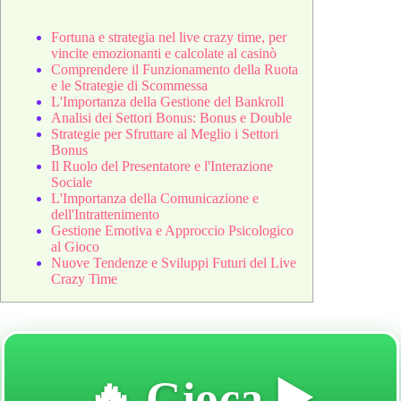
Fortuna e strategia nel live crazy time, per
vincite emozionanti e calcolate al casinò
Comprendere il Funzionamento della Ruota
e le Strategie di Scommessa
L'Importanza della Gestione del Bankroll
Analisi dei Settori Bonus: Bonus e Double
Strategie per Sfruttare al Meglio i Settori
Bonus
Il Ruolo del Presentatore e l'Interazione
Sociale
L'Importanza della Comunicazione e
dell'Intrattenimento
Gestione Emotiva e Approccio Psicologico
al Gioco
Nuove Tendenze e Sviluppi Futuri del Live
Crazy Time
🔥 Gioca ▶️