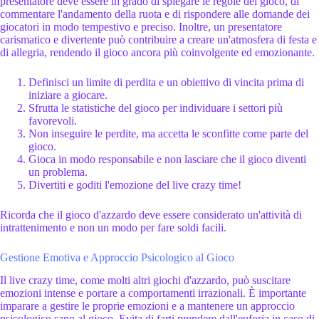
presentatore deve essere in grado di spiegare le regole del gioco, di
commentare l'andamento della ruota e di rispondere alle domande dei
giocatori in modo tempestivo e preciso. Inoltre, un presentatore
carismatico e divertente può contribuire a creare un'atmosfera di festa e
di allegria, rendendo il gioco ancora più coinvolgente ed emozionante.
Definisci un limite di perdita e un obiettivo di vincita prima di
iniziare a giocare.
Sfrutta le statistiche del gioco per individuare i settori più
favorevoli.
Non inseguire le perdite, ma accetta le sconfitte come parte del
gioco.
Gioca in modo responsabile e non lasciare che il gioco diventi
un problema.
Divertiti e goditi l'emozione del live crazy time!
Ricorda che il gioco d'azzardo deve essere considerato un'attività di
intrattenimento e non un modo per fare soldi facili.
Gestione Emotiva e Approccio Psicologico al Gioco
Il live crazy time, come molti altri giochi d'azzardo, può suscitare
emozioni intense e portare a comportamenti irrazionali. È importante
imparare a gestire le proprie emozioni e a mantenere un approccio
psicologico sano al gioco. Evita di farti prendere dall'euforia in caso di