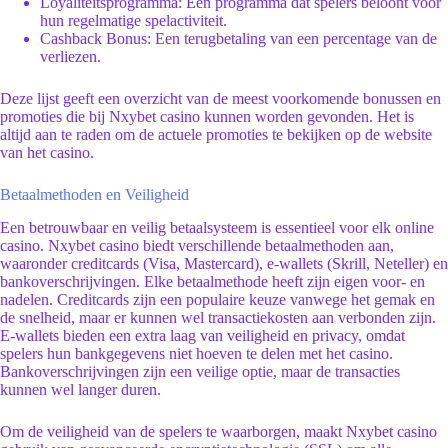
Loyaliteitsprogramma: Een programma dat spelers beloont voor
hun regelmatige spelactiviteit.
Cashback Bonus: Een terugbetaling van een percentage van de
verliezen.
Deze lijst geeft een overzicht van de meest voorkomende bonussen en
promoties die bij Nxybet casino kunnen worden gevonden. Het is
altijd aan te raden om de actuele promoties te bekijken op de website
van het casino.
Betaalmethoden en Veiligheid
Een betrouwbaar en veilig betaalsysteem is essentieel voor elk online
casino. Nxybet casino biedt verschillende betaalmethoden aan,
waaronder creditcards (Visa, Mastercard), e-wallets (Skrill, Neteller) en
bankoverschrijvingen. Elke betaalmethode heeft zijn eigen voor- en
nadelen. Creditcards zijn een populaire keuze vanwege het gemak en
de snelheid, maar er kunnen wel transactiekosten aan verbonden zijn.
E-wallets bieden een extra laag van veiligheid en privacy, omdat
spelers hun bankgegevens niet hoeven te delen met het casino.
Bankoverschrijvingen zijn een veilige optie, maar de transacties
kunnen wel langer duren.
Om de veiligheid van de spelers te waarborgen, maakt Nxybet casino