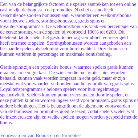
Een van de belangrijkste factoren die spelers aantrekken tot een online
casino zijn de bonussen en promoties. Nxybet casino biedt
verschillende soorten bonussen aan, waaronder een welkomstbonus
voor nieuwe spelers, stortingsbonussen, gratis spins en
loyaliteitsprogramma's. De welkomstbonus is vaak een percentage van
de eerste storting van de speler, bijvoorbeeld 100% tot €200. Dit
betekent dat de speler het gestorte bedrag verdubbelt en meer geld
heeft om mee te spelen. Stortingsbonussen worden aangeboden aan
bestaande spelers als beloning voor hun loyaliteit. Deze bonussen
kunnen variëren in percentage en maximale bonusbedrag.
Gratis spins zijn een populaire bonus, waarmee spelers gratis kunnen
draaien aan een gokkast. De winsten die met gratis spins worden
behaald, kunnen vaak worden omgezet in echt geld, maar er zijn
meestal wel voorwaarden verbonden aan het gebruik van gratis spins.
Loyaliteitsprogramma's belonen spelers voor hun regelmatige
spelactiviteit. Spelers kunnen punten verzamelen door te spelen, en
deze punten kunnen worden ingewisseld voor bonussen, gratis spins of
andere beloningen. Het is belangrijk om de algemene voorwaarden
van de bonussen en promoties goed te lezen, zodat spelers weten wat
de inzetvereisten zijn en welke spellen mogen worden gespeeld met de
bonus.
Voorwaarden van Bonussen en Promoties