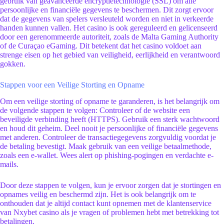
gebruik van geavanceerde encryptietechnologie (SSL) om alle
persoonlijke en financiële gegevens te beschermen. Dit zorgt ervoor
dat de gegevens van spelers versleuteld worden en niet in verkeerde
handen kunnen vallen. Het casino is ook gereguleerd en gelicenseerd
door een gerenommeerde autoriteit, zoals de Malta Gaming Authority
of de Curaçao eGaming. Dit betekent dat het casino voldoet aan
strenge eisen op het gebied van veiligheid, eerlijkheid en verantwoord
gokken.
Stappen voor een Veilige Storting en Opname
Om een veilige storting of opname te garanderen, is het belangrijk om
de volgende stappen te volgen: Controleer of de website een
beveiligde verbinding heeft (HTTPS). Gebruik een sterk wachtwoord
en houd dit geheim. Deel nooit je persoonlijke of financiële gegevens
met anderen. Controleer de transactiegegevens zorgvuldig voordat je
de betaling bevestigt. Maak gebruik van een veilige betaalmethode,
zoals een e-wallet. Wees alert op phishing-pogingen en verdachte e-
mails.
Door deze stappen te volgen, kun je ervoor zorgen dat je stortingen en
opnames veilig en beschermd zijn. Het is ook belangrijk om te
onthouden dat je altijd contact kunt opnemen met de klantenservice
van Nxybet casino als je vragen of problemen hebt met betrekking tot
betalingen.