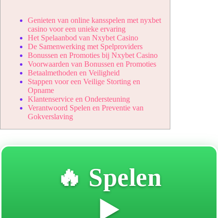
Genieten van online kansspelen met nyxbet
casino voor een unieke ervaring
Het Spelaanbod van Nxybet Casino
De Samenwerking met Spelproviders
Bonussen en Promoties bij Nxybet Casino
Voorwaarden van Bonussen en Promoties
Betaalmethoden en Veiligheid
Stappen voor een Veilige Storting en
Opname
Klantenservice en Ondersteuning
Verantwoord Spelen en Preventie van
Gokverslaving
🔥 Spelen
▶️