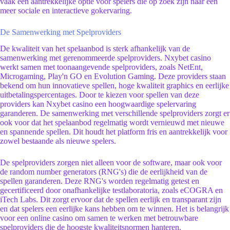
vaak een aantrekkelijke optie voor spelers die op zoek zijn naar een
meer sociale en interactieve gokervaring.
De Samenwerking met Spelproviders
De kwaliteit van het spelaanbod is sterk afhankelijk van de
samenwerking met gerenommeerde spelproviders. Nxybet casino
werkt samen met toonaangevende spelproviders, zoals NetEnt,
Microgaming, Play'n GO en Evolution Gaming. Deze providers staan
bekend om hun innovatieve spellen, hoge kwaliteit graphics en eerlijke
uitbetalingspercentages. Door te kiezen voor spellen van deze
providers kan Nxybet casino een hoogwaardige spelervaring
garanderen. De samenwerking met verschillende spelproviders zorgt er
ook voor dat het spelaanbod regelmatig wordt vernieuwd met nieuwe
en spannende spellen. Dit houdt het platform fris en aantrekkelijk voor
zowel bestaande als nieuwe spelers.
De spelproviders zorgen niet alleen voor de software, maar ook voor
de random number generators (RNG's) die de eerlijkheid van de
spellen garanderen. Deze RNG's worden regelmatig getest en
gecertificeerd door onafhankelijke testlaboratoria, zoals eCOGRA en
iTech Labs. Dit zorgt ervoor dat de spellen eerlijk en transparant zijn
en dat spelers een eerlijke kans hebben om te winnen. Het is belangrijk
voor een online casino om samen te werken met betrouwbare
spelproviders die de hoogste kwaliteitsnormen hanteren.