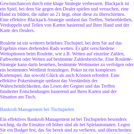
Gewinnchancen durch eine kluge Strategie verbessern. Blackjack ist
ein Spiel, bei dem Sie gegen den Dealer spielen und versuchen, eine
Hand zu bilden, die näher an 21 liegt, ohne diese zu überschreiten.
Eine effektive Blackjack-Strategie umfasst das Treffen, Stehenbleiben,
Verdoppeln und Teilen von Karten basierend auf Ihrer Hand und der
Karte des Dealers.
Roulette ist ein weiteres beliebtes Tischspiel, bei dem Sie auf das
Ergebnis eines drehenden Rads wetten. Es gibt verschiedene
Wettoptionen beim Roulette, wie z.B. Wetten auf einzelne Zahlen,
Farbwetten oder Wetten auf bestimmte Zahlenbereiche. Eine Roulette-
Strategie kann darin bestehen, bestimmte Wettmuster zu verfolgen oder
ein bestimmtes Wettlimit festzulegen. Poker ist ein komplexes
Kartenspiel, das sowohl Glück als auch Können erfordert. Eine
effektive Pokerstrategie umfasst das Verständnis der
Wahrscheinlichkeiten, das Lesen der Gegner und das Treffen
fundierter Entscheidungen basierend auf Ihren Karten und der
Situation am Tisch.
Bankroll-Management bei Tischspielen
Ein effektives Bankroll-Management ist bei Tischspielen besonders
wichtig, da die Einsätze oft höher sind als bei Spielautomaten. Legen
Sie ein Budget fest, das Sie bereit sind zu verlieren, und überschreiten