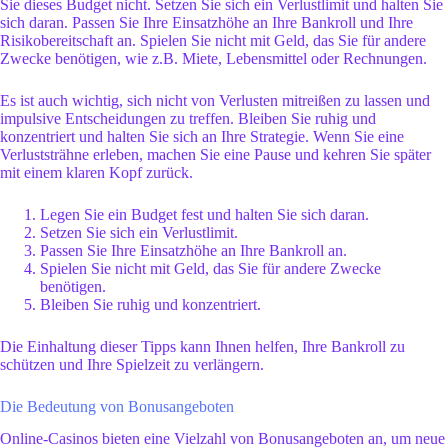
Sie dieses Budget nicht. Setzen Sie sich ein Verlustlimit und halten Sie
sich daran. Passen Sie Ihre Einsatzhöhe an Ihre Bankroll und Ihre
Risikobereitschaft an. Spielen Sie nicht mit Geld, das Sie für andere
Zwecke benötigen, wie z.B. Miete, Lebensmittel oder Rechnungen.
Es ist auch wichtig, sich nicht von Verlusten mitreißen zu lassen und
impulsive Entscheidungen zu treffen. Bleiben Sie ruhig und
konzentriert und halten Sie sich an Ihre Strategie. Wenn Sie eine
Verluststrähne erleben, machen Sie eine Pause und kehren Sie später
mit einem klaren Kopf zurück.
Legen Sie ein Budget fest und halten Sie sich daran.
Setzen Sie sich ein Verlustlimit.
Passen Sie Ihre Einsatzhöhe an Ihre Bankroll an.
Spielen Sie nicht mit Geld, das Sie für andere Zwecke
benötigen.
Bleiben Sie ruhig und konzentriert.
Die Einhaltung dieser Tipps kann Ihnen helfen, Ihre Bankroll zu
schützen und Ihre Spielzeit zu verlängern.
Die Bedeutung von Bonusangeboten
Online-Casinos bieten eine Vielzahl von Bonusangeboten an, um neue