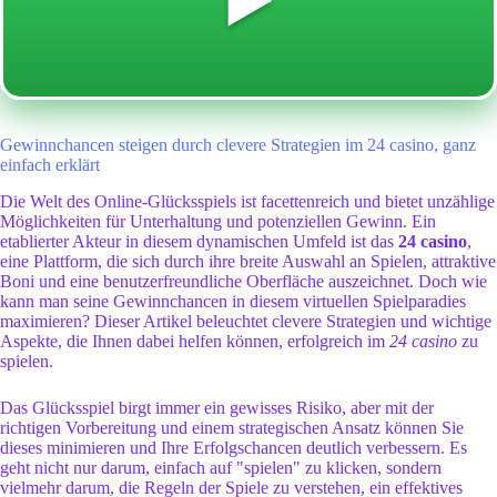
▶️
Gewinnchancen steigen durch clevere Strategien im 24 casino, ganz
einfach erklärt
Die Welt des Online-Glücksspiels ist facettenreich und bietet unzählige
Möglichkeiten für Unterhaltung und potenziellen Gewinn. Ein
etablierter Akteur in diesem dynamischen Umfeld ist das
24 casino
,
eine Plattform, die sich durch ihre breite Auswahl an Spielen, attraktive
Boni und eine benutzerfreundliche Oberfläche auszeichnet. Doch wie
kann man seine Gewinnchancen in diesem virtuellen Spielparadies
maximieren? Dieser Artikel beleuchtet clevere Strategien und wichtige
Aspekte, die Ihnen dabei helfen können, erfolgreich im
24 casino
zu
spielen.
Das Glücksspiel birgt immer ein gewisses Risiko, aber mit der
richtigen Vorbereitung und einem strategischen Ansatz können Sie
dieses minimieren und Ihre Erfolgschancen deutlich verbessern. Es
geht nicht nur darum, einfach auf "spielen" zu klicken, sondern
vielmehr darum, die Regeln der Spiele zu verstehen, ein effektives