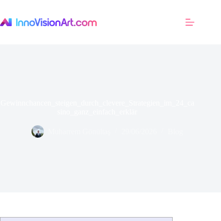
Skip
to
content
Gewinnchancen_steigen_durch_clevere_Strategien_im_24_ca
sino_ganz_einfach_erklär
Muharrem Gönültaş
29/06/2026
Blog