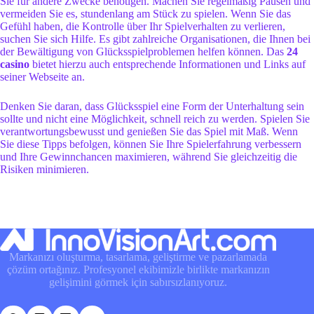
Sie für andere Zwecke benötigen. Machen Sie regelmäßig Pausen und
vermeiden Sie es, stundenlang am Stück zu spielen. Wenn Sie das
Gefühl haben, die Kontrolle über Ihr Spielverhalten zu verlieren,
suchen Sie sich Hilfe. Es gibt zahlreiche Organisationen, die Ihnen bei
der Bewältigung von Glücksspielproblemen helfen können. Das
24
casino
bietet hierzu auch entsprechende Informationen und Links auf
seiner Webseite an.
Denken Sie daran, dass Glücksspiel eine Form der Unterhaltung sein
sollte und nicht eine Möglichkeit, schnell reich zu werden. Spielen Sie
verantwortungsbewusst und genießen Sie das Spiel mit Maß. Wenn
Sie diese Tipps befolgen, können Sie Ihre Spielerfahrung verbessern
und Ihre Gewinnchancen maximieren, während Sie gleichzeitig die
Risiken minimieren.
Markanızı oluşturma, tasarlama, geliştirme ve pazarlamada
çözüm ortağınız. Profesyonel ekibimizle birlikte markanızın
gelişimini görmek için sabırsızlanıyoruz.