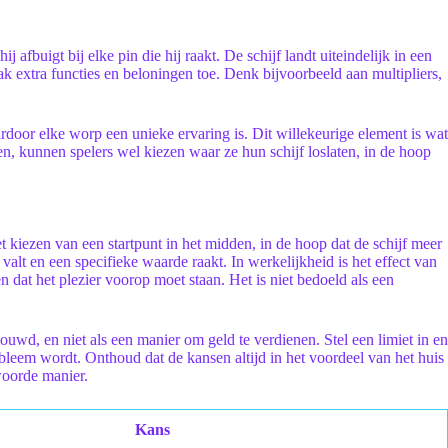
 afbuigt bij elke pin die hij raakt. De schijf landt uiteindelijk in een
 extra functies en beloningen toe. Denk bijvoorbeeld aan multipliers,
rdoor elke worp een unieke ervaring is. Dit willekeurige element is wat
n, kunnen spelers wel kiezen waar ze hun schijf loslaten, in de hoop
kiezen van een startpunt in het midden, in de hoop dat de schijf meer
alt en een specifieke waarde raakt. In werkelijkheid is het effect van
en dat het plezier voorop moet staan. Het is niet bedoeld als een
uwd, en niet als een manier om geld te verdienen. Stel een limiet in en
bleem wordt. Onthoud dat de kansen altijd in het voordeel van het huis
twoorde manier.
Kans