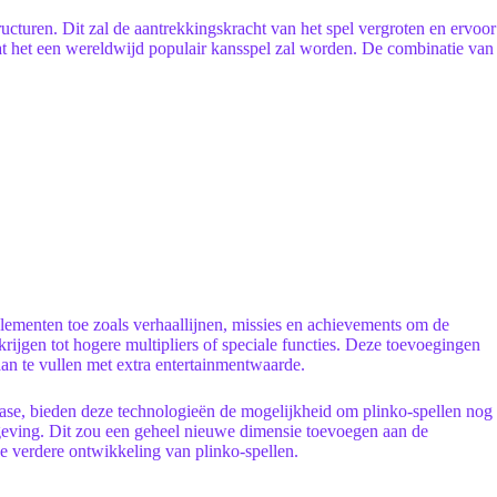
ucturen. Dit zal de aantrekkingskracht van het spel vergroten en ervoor
n dat het een wereldwijd populair kansspel zal worden. De combinatie van
elementen toe zoals verhaallijnen, missies en achievements om de
rijgen tot hogere multipliers of speciale functies. Deze toevoegingen
an te vullen met extra entertainmentwaarde.
nfase, bieden deze technologieën de mogelijkheid om plinko-spellen nog
 omgeving. Dit zou een geheel nieuwe dimensie toevoegen aan de
e verdere ontwikkeling van plinko-spellen.