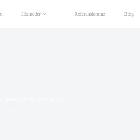
im
Hizmetler
Referanslarımız
Blog
en_bieden_ultieme_spanning_voo
06/2026
Blog