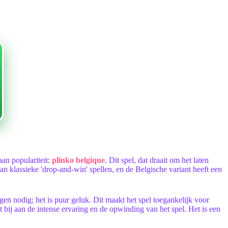
an populariteit:
plinko belgique
. Dit spel, dat draait om het laten
an klassieke 'drop-and-win' spellen, en de Belgische variant heeft een
gen nodig; het is puur geluk. Dit maakt het spel toegankelijk voor
gt bij aan de intense ervaring en de opwinding van het spel. Het is een