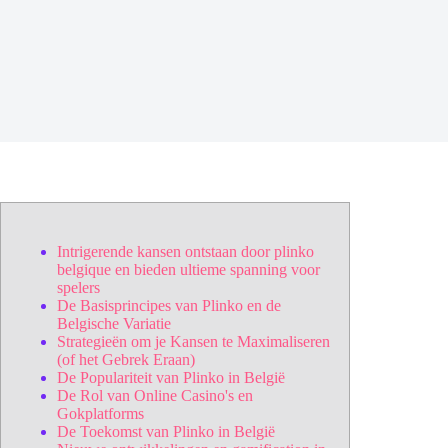
Intrigerende kansen ontstaan door plinko
belgique en bieden ultieme spanning voor
spelers
De Basisprincipes van Plinko en de
Belgische Variatie
Strategieën om je Kansen te Maximaliseren
(of het Gebrek Eraan)
De Populariteit van Plinko in België
De Rol van Online Casino's en
Gokplatforms
De Toekomst van Plinko in België