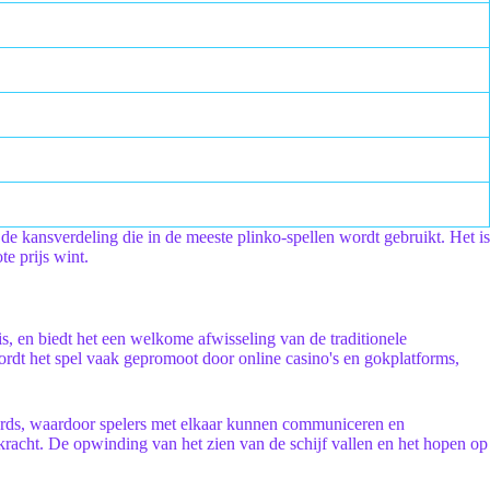
de kansverdeling die in de meeste plinko-spellen wordt gebruikt. Het is
te prijs wint.
is, en biedt het een welkome afwisseling van de traditionele
wordt het spel vaak gepromoot door online casino's en gokplatforms,
rboards, waardoor spelers met elkaar kunnen communiceren en
skracht. De opwinding van het zien van de schijf vallen en het hopen op