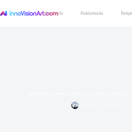
Skip
to
content
Ana Sayfa
Hakkımızda
İletiş
Intrigerende_kansen_ontstaan_door_plinko_belgique_
Muharrem Gönültaş
29/