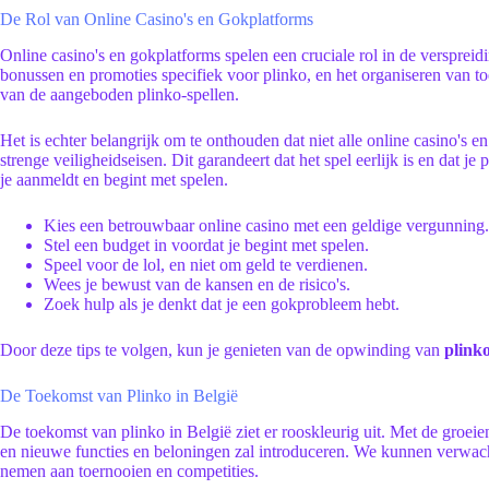
De Rol van Online Casino's en Gokplatforms
Online casino's en gokplatforms spelen een cruciale rol in de verspreid
bonussen en promoties specifiek voor plinko, en het organiseren van toe
van de aangeboden plinko-spellen.
Het is echter belangrijk om te onthouden dat niet alle online casino's 
strenge veiligheidseisen. Dit garandeert dat het spel eerlijk is en dat j
je aanmeldt en begint met spelen.
Kies een betrouwbaar online casino met een geldige vergunning.
Stel een budget in voordat je begint met spelen.
Speel voor de lol, en niet om geld te verdienen.
Wees je bewust van de kansen en de risico's.
Zoek hulp als je denkt dat je een gokprobleem hebt.
Door deze tips te volgen, kun je genieten van de opwinding van
plink
De Toekomst van Plinko in België
De toekomst van plinko in België ziet er rooskleurig uit. Met de groeie
en nieuwe functies en beloningen zal introduceren. We kunnen verwachte
nemen aan toernooien en competities.