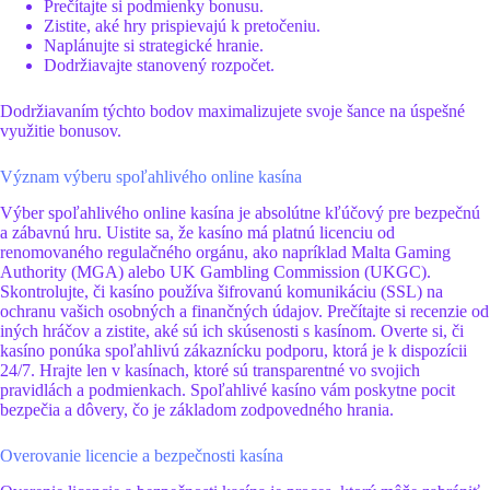
Prečítajte si podmienky bonusu.
Zistite, aké hry prispievajú k pretočeniu.
Naplánujte si strategické hranie.
Dodržiavajte stanovený rozpočet.
Dodržiavaním týchto bodov maximalizujete svoje šance na úspešné
využitie bonusov.
Význam výberu spoľahlivého online kasína
Výber spoľahlivého online kasína je absolútne kľúčový pre bezpečnú
a zábavnú hru. Uistite sa, že kasíno má platnú licenciu od
renomovaného regulačného orgánu, ako napríklad Malta Gaming
Authority (MGA) alebo UK Gambling Commission (UKGC).
Skontrolujte, či kasíno používa šifrovanú komunikáciu (SSL) na
ochranu vašich osobných a finančných údajov. Prečítajte si recenzie od
iných hráčov a zistite, aké sú ich skúsenosti s kasínom. Overte si, či
kasíno ponúka spoľahlivú zákaznícku podporu, ktorá je k dispozícii
24/7. Hrajte len v kasínach, ktoré sú transparentné vo svojich
pravidlách a podmienkach. Spoľahlivé kasíno vám poskytne pocit
bezpečia a dôvery, čo je základom zodpovedného hrania.
Overovanie licencie a bezpečnosti kasína