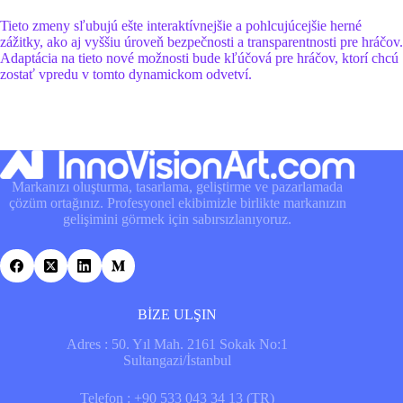
Tieto zmeny sľubujú ešte interaktívnejšie a pohlcujúcejšie herné
zážitky, ako aj vyššiu úroveň bezpečnosti a transparentnosti pre hráčov.
Adaptácia na tieto nové možnosti bude kľúčová pre hráčov, ktorí chcú
zostať vpredu v tomto dynamickom odvetví.
Markanızı oluşturma, tasarlama, geliştirme ve pazarlamada
çözüm ortağınız. Profesyonel ekibimizle birlikte markanızın
gelişimini görmek için sabırsızlanıyoruz.
BİZE ULŞIN
Adres : 50. Yıl Mah. 2161 Sokak No:1
Sultangazi/İstanbul
Telefon : +90 533 043 34 13 (TR)