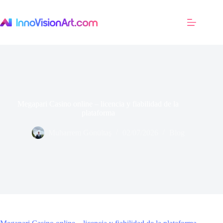
Skip
to
content
Megapari Casino online – licencia y fiabilidad de la
plataforma
Muharrem Gönültaş
02/07/2026
Blog