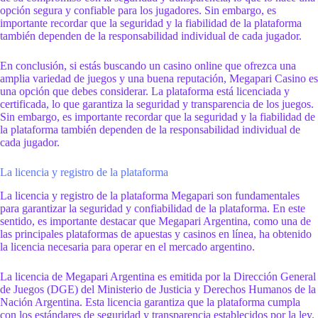
opción segura y confiable para los jugadores. Sin embargo, es
importante recordar que la seguridad y la fiabilidad de la plataforma
también dependen de la responsabilidad individual de cada jugador.
En conclusión, si estás buscando un casino online que ofrezca una
amplia variedad de juegos y una buena reputación, Megapari Casino es
una opción que debes considerar. La plataforma está licenciada y
certificada, lo que garantiza la seguridad y transparencia de los juegos.
Sin embargo, es importante recordar que la seguridad y la fiabilidad de
la plataforma también dependen de la responsabilidad individual de
cada jugador.
La licencia y registro de la plataforma
La licencia y registro de la plataforma Megapari son fundamentales
para garantizar la seguridad y confiabilidad de la plataforma. En este
sentido, es importante destacar que Megapari Argentina, como una de
las principales plataformas de apuestas y casinos en línea, ha obtenido
la licencia necesaria para operar en el mercado argentino.
La licencia de Megapari Argentina es emitida por la Dirección General
de Juegos (DGE) del Ministerio de Justicia y Derechos Humanos de la
Nación Argentina. Esta licencia garantiza que la plataforma cumpla
con los estándares de seguridad y transparencia establecidos por la ley.