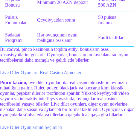
Minimum 20 AZN depozit
Bonusu
500 AZN
Pulsuz
50 pulsuz
Qeydiyyatdan sonra
Fırlanmalar
fırlanma
Sədaqət
Hər oyunçunun oyun
Fərdi təkliflər
Proqramı
fəallığına əsaslanır
Bu cədvəl, pinco kazinonun təqdim etdiyi bonusların əsas
xüsusiyyətlərini göstərir. Oyunçular, bonuslardan faydalanaraq oyun
təcrübələrini daha maraqlı və gəlirli edə bilərlər.
Live Diler Oyunları: Real Casino Atmosferi
Pinco kazino
, live diler oyunları ilə real casino atmosferini evinizin
rahatlığına gətirir. Rulet, poker, blackjack və baccarat kimi klassik
oyunlar, peşəkar dilerlər tərəfindən aparılır. Yüksək keyfiyyətli video
yayımı və interaktiv interfeys sayəsində, oyunçular real casino
təcrübəsini yaşaya bilərlər. Live diler oyunları, digər oyun növlərinə
nisbətən daha sosial və əyləncəli bir format təklif edir. Oyunçular, digər
oyunçularla söhbət edə və dilerlərlə qarşılıqlı əlaqəyə girə bilərlər.
Live Diler Oyunlarının Seçimləri