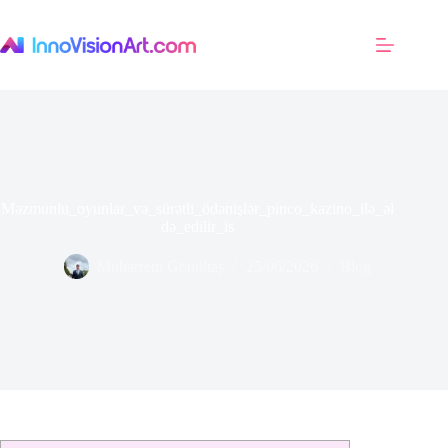
Skip
to
content
Məzmunlu_oyunlar_və_sürətli_ödənişlər_pinco_kazino_ilə_əl
də_edilir_is
Muharrem Gönültaş
25/06/2026
Blog