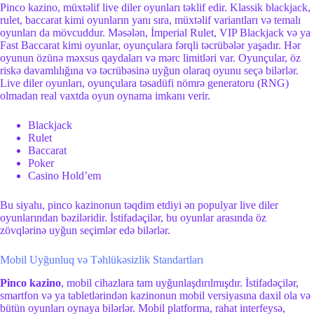
Pinco kazino, müxtəlif live diler oyunları təklif edir. Klassik blackjack,
rulet, baccarat kimi oyunların yanı sıra, müxtəlif variantları və temalı
oyunları da mövcuddur. Məsələn, İmperial Rulet, VIP Blackjack və ya
Fast Baccarat kimi oyunlar, oyunçulara fərqli təcrübələr yaşadır. Hər
oyunun özünə məxsus qaydaları və mərc limitləri var. Oyunçular, öz
riskə davamlılığına və təcrübəsinə uyğun olaraq oyunu seçə bilərlər.
Live diler oyunları, oyunçulara təsadüfi nömrə generatoru (RNG)
olmadan real vaxtda oyun oynama imkanı verir.
Blackjack
Rulet
Baccarat
Poker
Casino Hold’em
Bu siyahı, pinco kazinonun təqdim etdiyi ən populyar live diler
oyunlarından bəziləridir. İstifadəçilər, bu oyunlar arasında öz
zövqlərinə uyğun seçimlər edə bilərlər.
Mobil Uyğunluq və Təhlükəsizlik Standartları
Pinco kazino
, mobil cihazlara tam uyğunlaşdırılmışdır. İstifadəçilər,
smartfon və ya tabletlərindən kazinonun mobil versiyasına daxil ola və
bütün oyunları oynaya bilərlər. Mobil platforma, rahat interfeysə,