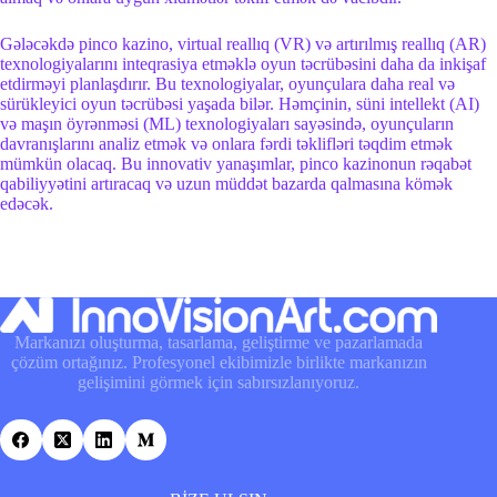
Gələcəkdə pinco kazino, virtual reallıq (VR) və artırılmış reallıq (AR)
texnologiyalarını inteqrasiya etməklə oyun təcrübəsini daha da inkişaf
etdirməyi planlaşdırır. Bu texnologiyalar, oyunçulara daha real və
sürükleyici oyun təcrübəsi yaşada bilər. Həmçinin, süni intellekt (AI)
və maşın öyrənməsi (ML) texnologiyaları sayəsində, oyunçuların
davranışlarını analiz etmək və onlara fərdi təklifləri təqdim etmək
mümkün olacaq. Bu innovativ yanaşımlar, pinco kazinonun rəqabət
qabiliyyətini artıracaq və uzun müddət bazarda qalmasına kömək
edəcək.
Markanızı oluşturma, tasarlama, geliştirme ve pazarlamada
çözüm ortağınız. Profesyonel ekibimizle birlikte markanızın
gelişimini görmek için sabırsızlanıyoruz.