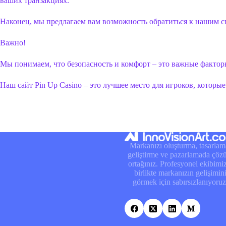
ваших транзакциях.
Наконец, мы предлагаем вам возможность обратиться к нашим с
Важно!
Мы понимаем, что безопасность и комфорт – это важные фактор
Наш сайт Pin Up Casino – это лучшее место для игроков, которы
Markanızı oluşturma, tasarlam
geliştirme ve pazarlamada çö
ortağınız. Profesyonel ekibimi
birlikte markanızın gelişimin
görmek için sabırsızlanıyoruz