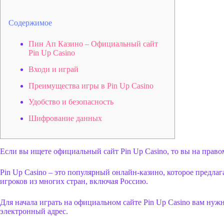
Содержимое
Пин Ап Казино – Официальный сайт
Pin Up Casino
Входи и играй
Преимущества игры в Pin Up Casino
Удобство и безопасность
Шифрование данных
Если вы ищете официальный сайт Pin Up Casino, то вы на правом
Pin Up Casino – это популярный онлайн-казино, которое предла
игроков из многих стран, включая Россию.
Для начала играть на официальном сайте Pin Up Casino вам нуж
электронный адрес.