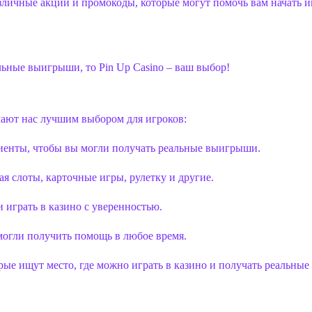
зличные акции и промокоды, которые могут помочь вам начать 
льные выигрыши, то Pin Up Casino – ваш выбор!
лают нас лучшим выбором для игроков:
иенты, чтобы вы могли получать реальные выигрыши.
ая слоты, карточные игры, рулетку и другие.
и играть в казино с уверенностью.
 могли получить помощь в любое время.
орые ищут место, где можно играть в казино и получать реальны