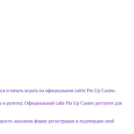
ся и начать играть на официальном сайте Pin Up Casino.
ы и рулетку. Официальный сайт Pin Up Casino доступен для
 просто заполнив форму регистрации и подтвердив свой