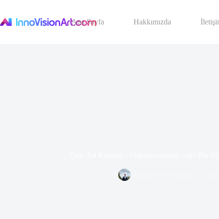
Skip
to
content
Ana Sayfa
Hakkımızda
İletiş
Пин Ап Казино – Официальный сайт Pin Up 
Muharrem Gönültaş
28/