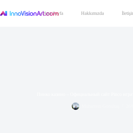
Skip
to
content
Ana Sayfa
Hakkımızda
İletiş
Пинко казино – Официальный сайт Pinco играт
Muharrem Gönültaş
26/