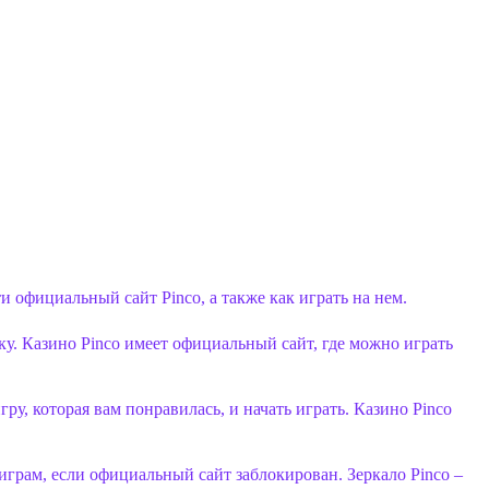
и официальный сайт Pinco, а также как играть на нем.
ку. Казино Pinco имеет официальный сайт, где можно играть
ру, которая вам понравилась, и начать играть. Казино Pinco
 играм, если официальный сайт заблокирован. Зеркало Pinco –