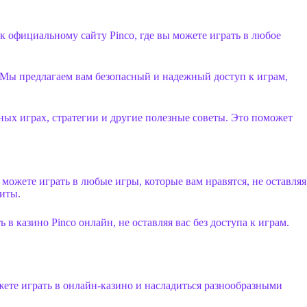
 к официальному сайту Pinco, где вы можете играть в любое
. Мы предлагаем вам безопасный и надежный доступ к играм,
ных играх, стратегии и другие полезные советы. Это поможет
 можете играть в любые игры, которые вам нравятся, не оставляя
щиты.
 в казино Pinco онлайн, не оставляя вас без доступа к играм.
жете играть в онлайн-казино и насладиться разнообразными