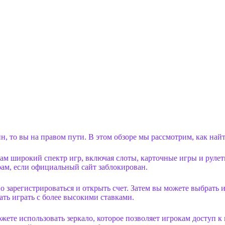
, то вы на правом пути. В этом обзоре мы рассмотрим, как найт
кам широкий спектр игр, включая слоты, карточные игры и рулет
грам, если официальный сайт заблокирован.
 зарегистрироваться и открыть счет. Затем вы можете выбрать иг
ать играть с более высокими ставками.
жете использовать зеркало, которое позволяет игрокам доступ к