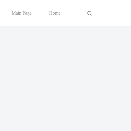
Main Page
Home