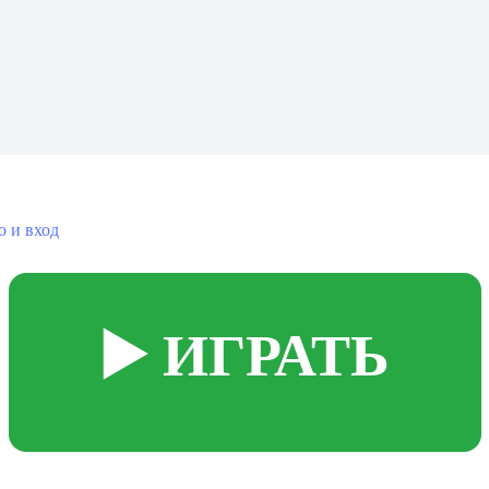
о и вход
▶️ ИГРАТЬ