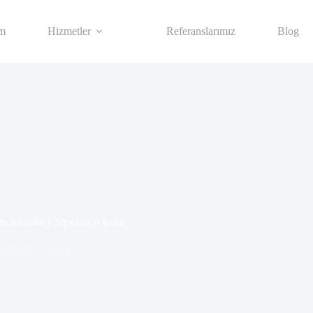
im
Hizmetler
Referanslarımız
Blog
ь онлайн | Зеркало и вход
06/2026
Blog