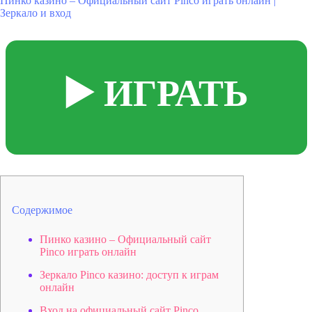
Пинко казино – Официальный сайт Pinco играть онлайн |
Зеркало и вход
▶️ ИГРАТЬ
Содержимое
Пинко казино – Официальный сайт
Pinco играть онлайн
Зеркало Pinco казино: доступ к играм
онлайн
Вход на официальный сайт Pinco