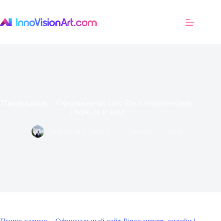
Skip
to
content
Пинко казино – Официальный сайт Pinco играть онлайн
| Зеркало и вход
Muharrem Gönültaş
27/06/2026
Blog