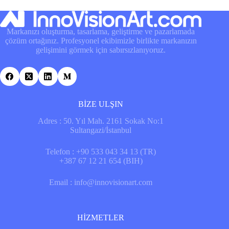
Markanızı oluşturma, tasarlama, geliştirme ve pazarlamada
çözüm ortağınız. Profesyonel ekibimizle birlikte markanızın
gelişimini görmek için sabırsızlanıyoruz.
BİZE ULŞIN
Adres : 50. Yıl Mah. 2161 Sokak No:1
Sultangazi/İstanbul
Telefon : +90 533 043 34 13 (TR)
+387 67 12 21 654 (BIH)
Email : info@innovisionart.com
HİZMETLER