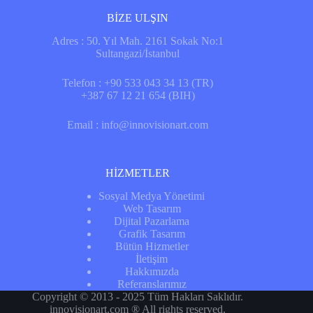
BİZE ULŞIN
Adres : 50. Yıl Mah. 2161 Sokak No:1
Sultangazi/İstanbul
Telefon : +90 533 043 34 13 (TR)
+387 67 12 21 654 (BIH)
Email : info@innovisionart.com
HİZMETLER
Sosyal Medya Yönetimi
Web Tasarım
Dijital Pazarlama
Grafik Tasarım
Bütün Hizmetler
İletişim
Hakkımızda
Referanslarımız
Copyright © 2013 - 2025 Tüm Hakları Saklıdır.
innovisionart.com ® All rights reserved.