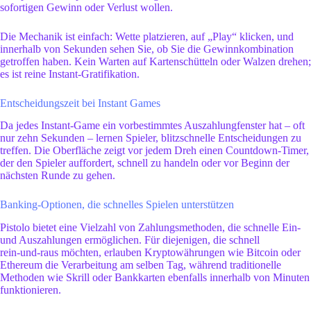
sofortigen Gewinn oder Verlust wollen.
Die Mechanik ist einfach: Wette platzieren, auf „Play“ klicken, und
innerhalb von Sekunden sehen Sie, ob Sie die Gewinnkombination
getroffen haben. Kein Warten auf Kartenschütteln oder Walzen drehen;
es ist reine Instant‑Gratifikation.
Entscheidungszeit bei Instant Games
Da jedes Instant-Game ein vorbestimmtes Auszahlungfenster hat – oft
nur zehn Sekunden – lernen Spieler, blitzschnelle Entscheidungen zu
treffen. Die Oberfläche zeigt vor jedem Dreh einen Countdown-Timer,
der den Spieler auffordert, schnell zu handeln oder vor Beginn der
nächsten Runde zu gehen.
Banking-Optionen, die schnelles Spielen unterstützen
Pistolo bietet eine Vielzahl von Zahlungsmethoden, die schnelle Ein-
und Auszahlungen ermöglichen. Für diejenigen, die schnell
rein‑und‑raus möchten, erlauben Kryptowährungen wie Bitcoin oder
Ethereum die Verarbeitung am selben Tag, während traditionelle
Methoden wie Skrill oder Bankkarten ebenfalls innerhalb von Minuten
funktionieren.