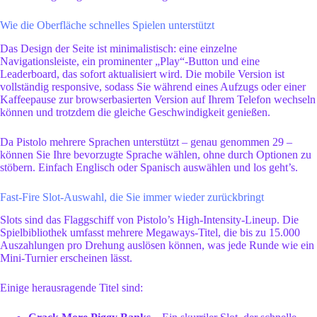
Wie die Oberfläche schnelles Spielen unterstützt
Das Design der Seite ist minimalistisch: eine einzelne
Navigationsleiste, ein prominenter „Play“-Button und eine
Leaderboard, das sofort aktualisiert wird. Die mobile Version ist
vollständig responsive, sodass Sie während eines Aufzugs oder einer
Kaffeepause zur browserbasierten Version auf Ihrem Telefon wechseln
können und trotzdem die gleiche Geschwindigkeit genießen.
Da Pistolo mehrere Sprachen unterstützt – genau genommen 29 –
können Sie Ihre bevorzugte Sprache wählen, ohne durch Optionen zu
stöbern. Einfach Englisch oder Spanisch auswählen und los geht’s.
Fast‑Fire Slot-Auswahl, die Sie immer wieder zurückbringt
Slots sind das Flaggschiff von Pistolo’s High‑Intensity‑Lineup. Die
Spielbibliothek umfasst mehrere Megaways-Titel, die bis zu 15.000
Auszahlungen pro Drehung auslösen können, was jede Runde wie ein
Mini‑Turnier erscheinen lässt.
Einige herausragende Titel sind: