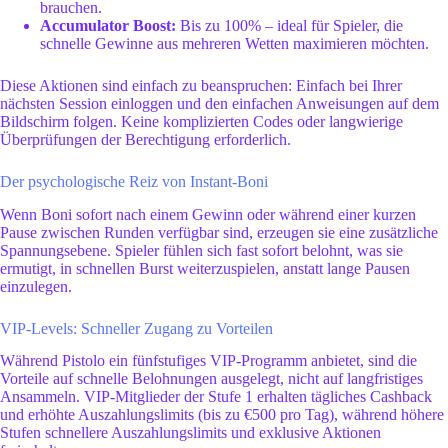
brauchen.
Accumulator Boost:
Bis zu 100% – ideal für Spieler, die
schnelle Gewinne aus mehreren Wetten maximieren möchten.
Diese Aktionen sind einfach zu beanspruchen: Einfach bei Ihrer
nächsten Session einloggen und den einfachen Anweisungen auf dem
Bildschirm folgen. Keine komplizierten Codes oder langwierige
Überprüfungen der Berechtigung erforderlich.
Der psychologische Reiz von Instant-Boni
Wenn Boni sofort nach einem Gewinn oder während einer kurzen
Pause zwischen Runden verfügbar sind, erzeugen sie eine zusätzliche
Spannungsebene. Spieler fühlen sich fast sofort belohnt, was sie
ermutigt, in schnellen Burst weiterzuspielen, anstatt lange Pausen
einzulegen.
VIP-Levels: Schneller Zugang zu Vorteilen
Während Pistolo ein fünfstufiges VIP-Programm anbietet, sind die
Vorteile auf schnelle Belohnungen ausgelegt, nicht auf langfristiges
Ansammeln. VIP-Mitglieder der Stufe 1 erhalten tägliches Cashback
und erhöhte Auszahlungslimits (bis zu €500 pro Tag), während höhere
Stufen schnellere Auszahlungslimits und exklusive Aktionen