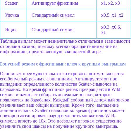
Scatter
Активирует фриспины
x1, x2, x3
Удочка
Стандартный символ
x0.5, x1, x2
x0.3, x0.6,
Ящик
Стандартный символ
x1
Таблица выплат может незначительно отличаться в зависимости
от онлайн-казино, поэтому всегда обращайте внимание на
информацию, представленную в конкретной игре.
Бонусный режим с фриспинами: ключ к крупным выигрышам
Основным преимуществом этого игрового автомата является
его бонусный режим с фриспинами. Активируется он при
выпадении определенного количества Scatter-символов на
барабанах. Во время фриспинов рыбак превращается в Wild-
символ и начинает собирать денежные значки, которые
появляются на барабанах. Каждый собранный денежный значок
увеличивает ваш общий выигрыш. Кроме того, выпадение
дополнительных Scatter-символов во время фриспинов может
повторно активировать раунд и удвоить множитель Wild-
символа вплоть до 10x. Это позволяет игрокам существенно
увеличить свои шансы на получение крупного выигрыша.