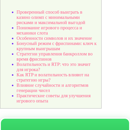
Проверенный способ выиграть в
казино олимп с минимальными
рисками и максимальной выгодой
Понимание игрового процесса и
механики слота
Особенности символов и их значение
Бонусный режим с фриспинами: ключ к
крупным выигрышам
Стратегии управления банкроллом во
время фриспинов
Волатильность и RTP: что это значит
для игрока?
Как RTP и волатильность влияют на
стратегию игры?
Влияние случайности и алгоритмов
генерации чисел
Практические советы для улучшения
игрового опыта