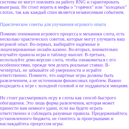
системы не могут повлиять на работу RNG и гарантировать
выигрыш. Не стоит верить в мифы о "горячих" или "холодных"
слотах, так как каждый спин является независимым событием.
Практические советы для улучшения игрового опыта
Помимо понимания игрового процесса и механики слота, есть
несколько практических советов, которые могут улучшить ваш
игровой опыт. Во-первых, выбирайте надёжные и
лицензированные онлайн-казино. Во-вторых, внимательно
изучайте правила игры и таблицу выплат. В-третьих,
используйте демо-версию слота, чтобы ознакомиться с его
особенностями, прежде чем делать реальные ставки. В-
четвёртых, не забывайте об умеренности и играйте
ответственно. Помните, что азартные игры должны быть
развлечением, а не источником финансовых проблем. Важно
подходить к игре с холодной головой и не поддаваться эмоциям.
Не стоит рассматривать игру в слоты как способ быстрого
обогащения. Это лишь форма развлечения, которая может
принести вам немного удачи, если вы будете играть
ответственно и соблюдать разумные правила. Придерживайтесь
установленного бюджета, не гонитесь за проигрышами и
наслаждайтесь процессом игры.