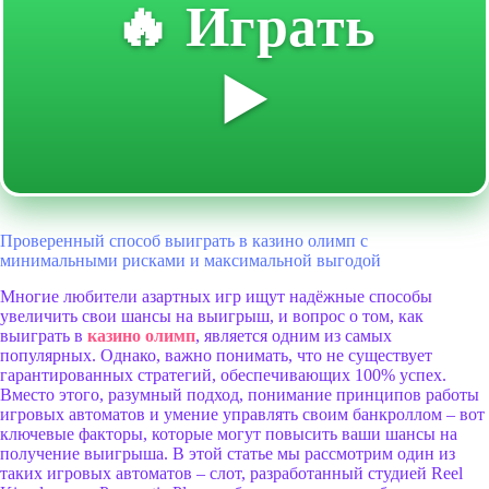
🔥 Играть
▶️
Проверенный способ выиграть в казино олимп с
минимальными рисками и максимальной выгодой
Многие любители азартных игр ищут надёжные способы
увеличить свои шансы на выигрыш, и вопрос о том, как
выиграть в
казино олимп
, является одним из самых
популярных. Однако, важно понимать, что не существует
гарантированных стратегий, обеспечивающих 100% успех.
Вместо этого, разумный подход, понимание принципов работы
игровых автоматов и умение управлять своим банкроллом – вот
ключевые факторы, которые могут повысить ваши шансы на
получение выигрыша. В этой статье мы рассмотрим один из
таких игровых автоматов – слот, разработанный студией Reel