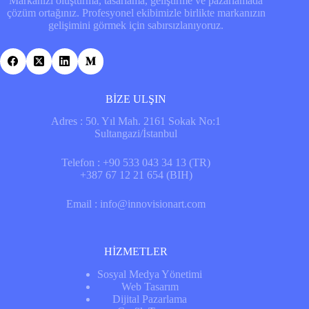
Markanızı oluşturma, tasarlama, geliştirme ve pazarlamada
çözüm ortağınız. Profesyonel ekibimizle birlikte markanızın
gelişimini görmek için sabırsızlanıyoruz.
BİZE ULŞIN
Adres : 50. Yıl Mah. 2161 Sokak No:1
Sultangazi/İstanbul
Telefon : +90 533 043 34 13 (TR)
+387 67 12 21 654 (BIH)
Email : info@innovisionart.com
HİZMETLER
Sosyal Medya Yönetimi
Web Tasarım
Dijital Pazarlama