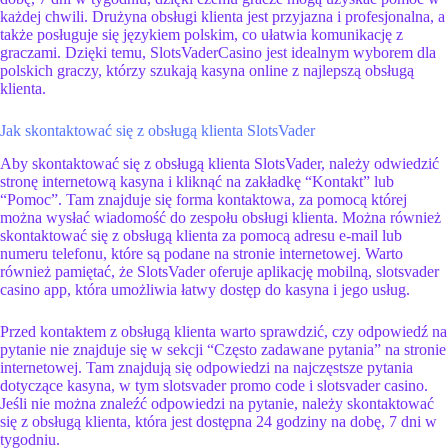
każdej chwili. Drużyna obsługi klienta jest przyjazna i profesjonalna, a
także posługuje się językiem polskim, co ułatwia komunikację z
graczami. Dzięki temu, SlotsVaderCasino jest idealnym wyborem dla
polskich graczy, którzy szukają kasyna online z najlepszą obsługą
klienta.
Jak skontaktować się z obsługą klienta SlotsVader
Aby skontaktować się z obsługą klienta SlotsVader, należy odwiedzić
stronę internetową kasyna i kliknąć na zakładkę “Kontakt” lub
“Pomoc”. Tam znajduje się forma kontaktowa, za pomocą której
można wysłać wiadomość do zespołu obsługi klienta. Można również
skontaktować się z obsługą klienta za pomocą adresu e-mail lub
numeru telefonu, które są podane na stronie internetowej. Warto
również pamiętać, że SlotsVader oferuje aplikację mobilną, slotsvader
casino app, która umożliwia łatwy dostęp do kasyna i jego usług.
Przed kontaktem z obsługą klienta warto sprawdzić, czy odpowiedź na
pytanie nie znajduje się w sekcji “Często zadawane pytania” na stronie
internetowej. Tam znajdują się odpowiedzi na najczęstsze pytania
dotyczące kasyna, w tym slotsvader promo code i slotsvader casino.
Jeśli nie można znaleźć odpowiedzi na pytanie, należy skontaktować
się z obsługą klienta, która jest dostępna 24 godziny na dobę, 7 dni w
tygodniu.