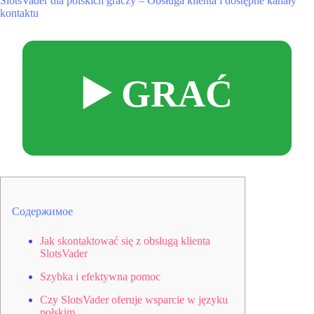
SlotsVader dla polskich graczy – Obsługa klienta i dostępne kanały
kontaktu
▶️ GRAĆ
Содержимое
Jak skontaktować się z obsługą klienta
SlotsVader
Szybka i efektywna pomoc
Czy SlotsVader oferuje wsparcie w języku
polskim