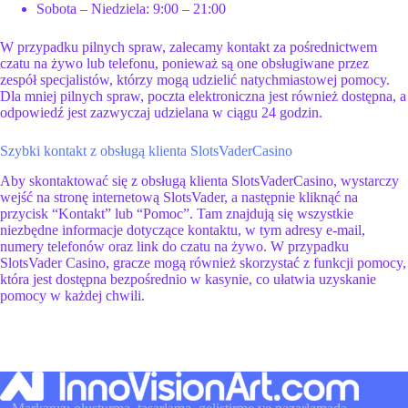
Sobota – Niedziela: 9:00 – 21:00
W przypadku pilnych spraw, zalecamy kontakt za pośrednictwem
czatu na żywo lub telefonu, ponieważ są one obsługiwane przez
zespół specjalistów, którzy mogą udzielić natychmiastowej pomocy.
Dla mniej pilnych spraw, poczta elektroniczna jest również dostępna, a
odpowiedź jest zazwyczaj udzielana w ciągu 24 godzin.
Szybki kontakt z obsługą klienta SlotsVaderCasino
Aby skontaktować się z obsługą klienta SlotsVaderCasino, wystarczy
wejść na stronę internetową SlotsVader, a następnie kliknąć na
przycisk “Kontakt” lub “Pomoc”. Tam znajdują się wszystkie
niezbędne informacje dotyczące kontaktu, w tym adresy e-mail,
numery telefonów oraz link do czatu na żywo. W przypadku
SlotsVader Casino, gracze mogą również skorzystać z funkcji pomocy,
która jest dostępna bezpośrednio w kasynie, co ułatwia uzyskanie
pomocy w każdej chwili.