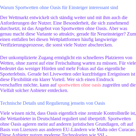
Warum Sportwetten ohne Oasis für Einsteiger interessant sind
Der Wettmarkt entwickelt sich ständig weiter und mit ihm auch die
Anforderungen der Nutzer. Eine Besonderheit, die sich zunehmend
durchsetzt, ist das Angebot von Sportwetten ohne Oasis. Aber was
genau macht diese Variante so attraktiv, gerade für Neueinsteiger? Zum
einen entfallen bei diesen Wettplattformen häufig langwierige
Verifizierungsprozesse, die sonst viele Nutzer abschrecken.
Der unkomplizierte Zugang ermöglicht ein schnelleres Platzieren von
Wetten, ohne zuerst auf eine Freischaltung warten zu müssen. Für viele
bedeutet das weniger Hürden und mehr Fokus auf das eigentliche
Sporterlebnis. Gerade bei Livewetten oder kurzfristigen Ereignissen ist
diese Flexibilität ein klarer Vorteil. Wer sich einen Eindruck
verschaffen möchte, kann auf
sportwetten ohne oasis
zugreifen und die
Vielfalt solcher Anbieter entdecken.
Technische Details und Regulierung jenseits von Oasis
Viele wissen nicht, dass Oasis eigentlich eine zentrale Kontrollstelle ist,
die Wettanbieter in Deutschland reguliert und überprüft. Sportwetten
ohne Oasis agieren meist auf anderen juristischen Grundlagen, oft auf
Basis von Lizenzen aus anderen EU-Ländern wie Malta oder Curacao.
Diese Anbieter nutzen moderne Technologien wie SSL-