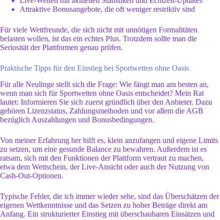
Live-Wetten mit aktuellen Statistiken und Echtzeit-Updates
Attraktive Bonusangebote, die oft weniger restriktiv sind
Für viele Wettfreunde, die sich nicht mit unnötigen Formalitäten
belasten wollen, ist das ein echtes Plus. Trotzdem sollte man die
Seriosität der Plattformen genau prüfen.
Praktische Tipps für den Einstieg bei Sportwetten ohne Oasis
Für alle Neulinge stellt sich die Frage: Wie fängt man am besten an,
wenn man sich für Sportwetten ohne Oasis entscheidet? Mein Rat
lautet: Informieren Sie sich zuerst gründlich über den Anbieter. Dazu
gehören Lizenzstatus, Zahlungsmethoden und vor allem die AGB
bezüglich Auszahlungen und Bonusbedingungen.
Von meiner Erfahrung her hilft es, klein anzufangen und eigene Limits
zu setzen, um eine gesunde Balance zu bewahren. Außerdem ist es
ratsam, sich mit den Funktionen der Plattform vertraut zu machen,
etwa dem Wettschein, der Live-Ansicht oder auch der Nutzung von
Cash-Out-Optionen.
Typische Fehler, die ich immer wieder sehe, sind das Überschätzen der
eigenen Wettkenntnisse und das Setzen zu hoher Beträge direkt am
Anfang. Ein strukturierter Einstieg mit überschaubaren Einsätzen und