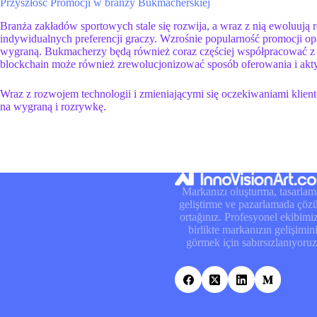
Przyszłość Promocji w branży Bukmacherskiej
Branża zakładów sportowych stale się rozwija, a wraz z nią ewoluuj
indywidualnych preferencji graczy. Wzrośnie popularność promocji opa
wygraną. Bukmacherzy będą również coraz częściej współpracować z 
blockchain może również zrewolucjonizować sposób oferowania i akty
Wraz z rozwojem technologii i zmieniającymi się oczekiwaniami klient
na wygraną i rozrywkę.
Markanızı oluşturma, tasarlam
geliştirme ve pazarlamada çö
ortağınız. Profesyonel ekibimi
birlikte markanızın gelişimin
görmek için sabırsızlanıyoruz