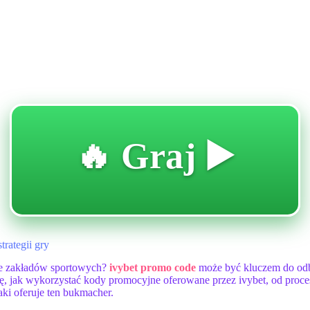
🔥 Graj ▶️
trategii gry
ie zakładów sportowych?
ivybet promo code
może być kluczem do odbl
, jak wykorzystać kody promocyjne oferowane przez ivybet, od procesu
aki oferuje ten bukmacher.