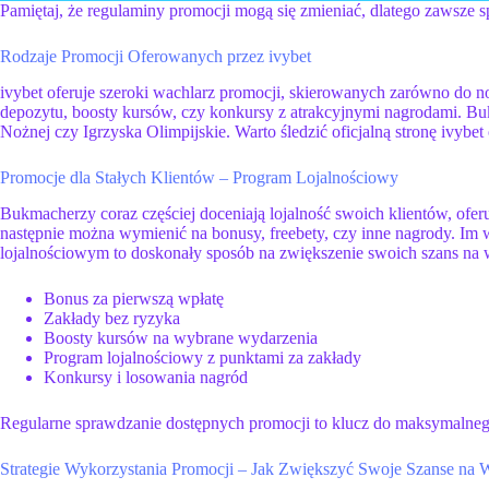
Pamiętaj, że regulaminy promocji mogą się zmieniać, dlatego zawsze s
Rodzaje Promocji Oferowanych przez ivybet
ivybet oferuje szeroki wachlarz promocji, skierowanych zarówno do no
depozytu, boosty kursów, czy konkursy z atrakcyjnymi nagrodami. Bu
Nożnej czy Igrzyska Olimpijskie. Warto śledzić oficjalną stronę ivybe
Promocje dla Stałych Klientów – Program Lojalnościowy
Bukmacherzy coraz częściej doceniają lojalność swoich klientów, ofe
następnie można wymienić na bonusy, freebety, czy inne nagrody. Im w
lojalnościowym to doskonały sposób na zwiększenie swoich szans na
Bonus za pierwszą wpłatę
Zakłady bez ryzyka
Boosty kursów na wybrane wydarzenia
Program lojalnościowy z punktami za zakłady
Konkursy i losowania nagród
Regularne sprawdzanie dostępnych promocji to klucz do maksymalnego 
Strategie Wykorzystania Promocji – Jak Zwiększyć Swoje Szanse na 