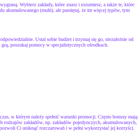
raną. Wybierz zakłady, które znasz i rozumiesz, a także te, które
adu akumulowanego (multi), ale pamiętaj, że im więcej typów, tym
dpowiedzialnie. Ustal sobie budżet i trzymaj się go, niezależnie od
nad grą, poszukaj pomocy w specjalistycznych ośrodkach.
 czas, w którym należy spełnić warunki promocji. Często bonusy mają
onych rodzajów zakładów, np. zakładów pojedynczych, akumulowanych,
pozwoli Ci uniknąć rozczarowań i w pełni wykorzystać jej korzyści.