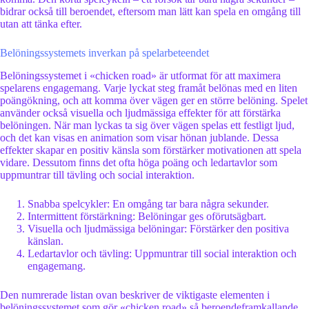
bidrar också till beroendet, eftersom man lätt kan spela en omgång till
utan att tänka efter.
Belöningssystemets inverkan på spelarbeteendet
Belöningssystemet i «chicken road» är utformat för att maximera
spelarens engagemang. Varje lyckat steg framåt belönas med en liten
poängökning, och att komma över vägen ger en större belöning. Spelet
använder också visuella och ljudmässiga effekter för att förstärka
belöningen. När man lyckas ta sig över vägen spelas ett festligt ljud,
och det kan visas en animation som visar hönan jublande. Dessa
effekter skapar en positiv känsla som förstärker motivationen att spela
vidare. Dessutom finns det ofta höga poäng och ledartavlor som
uppmuntrar till tävling och social interaktion.
Snabba spelcykler: En omgång tar bara några sekunder.
Intermittent förstärkning: Belöningar ges oförutsägbart.
Visuella och ljudmässiga belöningar: Förstärker den positiva
känslan.
Ledartavlor och tävling: Uppmuntrar till social interaktion och
engagemang.
Den numrerade listan ovan beskriver de viktigaste elementen i
belöningssystemet som gör «chicken road» så beroendeframkallande.