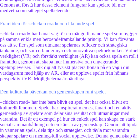
Genom att förstå hur dessa element fungerar kan spelare bli mer
medvetna om sitt eget spelbeteende.
Framtiden för «chicken road» och liknande spel
«chicken road» har banat väg för en mängd liknande spel som bygger
på samma enkla men beroendeframkallande princip. Vi kan förvänta
oss att se fler spel som utmanar spelarnas reflexer och strategiska
tänkande, och som erbjuder nya och innovativa spelmekaniker. Virtuell
verklighet (VR) och förstärkt verklighet (AR) kan också spela en roll i
framtiden, genom att skapa mer immersiva och engagerande
spelupplevelser. Tänk dig att fysiskt placera hönan på en väg i din
vardagsrum med hjälp av AR, eller att uppleva spelet från hönans
perspektiv i VR. Möjligheterna är oändliga.
Den kulturella påverkan och gemenskapen runt spelet
«chicken road» har inte bara blivit ett spel, det har också blivit ett
kulturellt fenomen. Spelet har inspirerat memes, fanart och en aktiv
gemenskap av spelare som delar sina resultat och utmaningar med
varandra. Det är ett exempel på hur ett enkelt spel kan skapa en stark
social sammanhållning och en känsla av gemenskap. Genom att bjuda
in vänner att spela, dela tips och strategier, och tävla mot varandra
skapar spelare en meningsfull social upplevelse. Denna gemenskap är