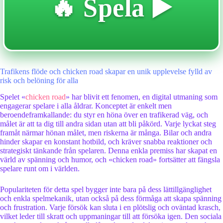
🔥 Spela ▶️
Trafikens flöde och chicken road skapar en unik upplevelse fylld av
risk och belöning för alla
Spelet «
chicken road
» har blivit ett fenomen, en digital utmaning som
engagerar spelare i alla åldrar. Konceptet är enkelt men
beroendeframkallande: du styr en höna över en trafikerad väg, och
målet är att ta dig till andra sidan utan att bli påkörd. Varje lyckat steg
framåt närmar hönan målet, men riskerna är många. Bilar och andra
hinder skapar en konstant hotbild, och kräver snabba reaktioner och
strategiskt tänkande från spelaren. Denna enkla premiss har skapat en
värld av spänning och humor, och «chicken road» fortsätter att fängsla
spelare runt om i världen.
Populariteten för detta spel bygger inte bara på dess lättillgänglighet
och enkla spelmekanik, utan också på dess förmåga att skapa spänning
och frustration. Varje försök kan sluta i en plötslig och oväntad krasch,
vilket leder till skratt och uppmaningar till att försöka igen. Den sociala