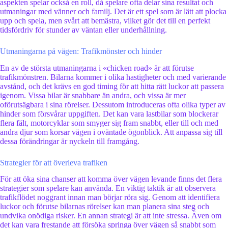
aspekten spelar också en roll, då spelare ofta delar sina resultat och
utmaningar med vänner och familj. Det är ett spel som är lätt att plocka
upp och spela, men svårt att bemästra, vilket gör det till en perfekt
tidsfördriv för stunder av väntan eller underhållning.
Utmaningarna på vägen: Trafikmönster och hinder
En av de största utmaningarna i «chicken road» är att förutse
trafikmönstren. Bilarna kommer i olika hastigheter och med varierande
avstånd, och det krävs en god timing för att hitta rätt luckor att passera
igenom. Vissa bilar är snabbare än andra, och vissa är mer
oförutsägbara i sina rörelser. Dessutom introduceras ofta olika typer av
hinder som försvårar uppgiften. Det kan vara lastbilar som blockerar
flera fält, motorcyklar som smyger sig fram snabbt, eller till och med
andra djur som korsar vägen i oväntade ögonblick. Att anpassa sig till
dessa förändringar är nyckeln till framgång.
Strategier för att överleva trafiken
För att öka sina chanser att komma över vägen levande finns det flera
strategier som spelare kan använda. En viktig taktik är att observera
trafikflödet noggrant innan man börjar röra sig. Genom att identifiera
luckor och förutse bilarnas rörelser kan man planera sina steg och
undvika onödiga risker. En annan strategi är att inte stressa. Även om
det kan vara frestande att försöka springa över vägen så snabbt som