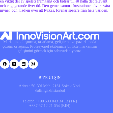
en viktig del av spelets framgång och bidrar till att hålla det relevant
och engagerande över tid. Den gemensamma frustrationen över svåra
nivåer, och glädjen över att lyckas, förenar spelare från hela världen.
Markanızı oluşturma, tasarlama, geliştirme ve pazarlamada
çözüm ortağınız. Profesyonel ekibimizle birlikte markanızın
gelişimini görmek için sabırsızlanıyoruz.
BİZE ULŞIN
Adres : 50. Yıl Mah. 2161 Sokak No:1
Sultangazi/İstanbul
Telefon : +90 533 043 34 13 (TR)
+387 67 12 21 654 (BIH)