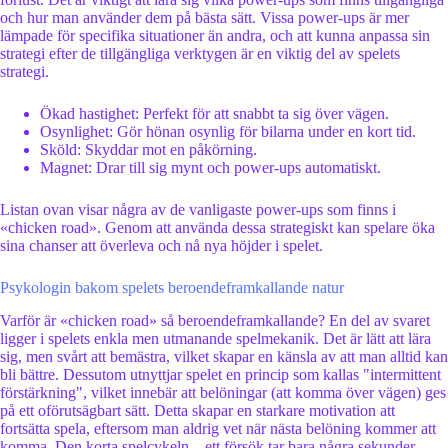
och hur man använder dem på bästa sätt. Vissa power-ups är mer
lämpade för specifika situationer än andra, och att kunna anpassa sin
strategi efter de tillgängliga verktygen är en viktig del av spelets
strategi.
Ökad hastighet: Perfekt för att snabbt ta sig över vägen.
Osynlighet: Gör hönan osynlig för bilarna under en kort tid.
Sköld: Skyddar mot en påkörning.
Magnet: Drar till sig mynt och power-ups automatiskt.
Listan ovan visar några av de vanligaste power-ups som finns i
«chicken road». Genom att använda dessa strategiskt kan spelare öka
sina chanser att överleva och nå nya höjder i spelet.
Psykologin bakom spelets beroendeframkallande natur
Varför är «chicken road» så beroendeframkallande? En del av svaret
ligger i spelets enkla men utmanande spelmekanik. Det är lätt att lära
sig, men svårt att bemästra, vilket skapar en känsla av att man alltid kan
bli bättre. Dessutom utnyttjar spelet en princip som kallas "intermittent
förstärkning", vilket innebär att belöningar (att komma över vägen) ges
på ett oförutsägbart sätt. Detta skapar en starkare motivation att
fortsätta spela, eftersom man aldrig vet när nästa belöning kommer att
komma. Den korta spelcykeln – ett försök tar bara några sekunder –