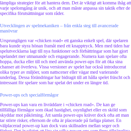
lämpliga strategier för att hantera dem. Det är viktigt att komma ihåg att
varje spelomgång är unik, och att man måste anpassa sin taktik efter de
specifika förutsättningar som råder.
Utvecklingen av spelmekaniken – från enkla steg till avancerade
manövrar
Ursprungligen var «chicken road» ett ganska enkelt spel, där spelaren
bara kunde styra hönan framåt med ett knapptryck. Men med tiden har
spelutvecklarna lagt till nya funktioner och förbättringar som har gjort
spelandet mer utmanande och engagerande. Numera kan spelare ofta
hoppa, ducka eller till och med använda power-ups för att öka sina
chanser att överleva. Vissa versioner av spelet har också introducerat
olika typer av miljöer, som nattscener eller vägar med varierande
underlag. Dessa förändringar har bidragit till att hålla spelet fräscht och
intressant för spelare som har spelat det under en längre tid.
Power-ups och specialförmågor
Power-ups kan vara en livräddare i «chicken road». De kan ge
tillfälliga förmågor som ökad hastighet, osynlighet eller en sköld som
skyddar mot påkörning. Att samla power-ups kräver dock ofta att man
tar större risker, eftersom de ofta är placerade på farliga platser. En
välplacerad power-up kan dock vara skillnaden mellan seger och
förlust. Det är viktigt att lära sig vilka power-ups som finns tillgängliga