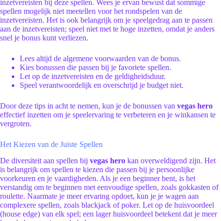
inzetvereisten bij deze spellen. Wees je ervan bewust dat sommige
spellen mogelijk niet meetellen voor het rondspelen van de
inzetvereisten. Het is ook belangrijk om je speelgedrag aan te passen
aan de inzetvereisten; speel niet met te hoge inzetten, omdat je anders
snel je bonus kunt verliezen.
Lees altijd de algemene voorwaarden van de bonus.
Kies bonussen die passen bij je favoriete spellen.
Let op de inzetvereisten en de geldigheidsduur.
Speel verantwoordelijk en overschrijd je budget niet.
Door deze tips in acht te nemen, kun je de bonussen van
vegas hero
effectief inzetten om je speelervaring te verbeteren en je winkansen te
vergroten.
Het Kiezen van de Juiste Spellen
De diversiteit aan spellen bij
vegas hero
kan overweldigend zijn. Het
is belangrijk om spellen te kiezen die passen bij je persoonlijke
voorkeuren en je vaardigheden. Als je een beginner bent, is het
verstandig om te beginnen met eenvoudige spellen, zoals gokkasten of
roulette. Naarmate je meer ervaring opdoet, kun je je wagen aan
complexere spellen, zoals blackjack of poker. Let op de huisvoordeel
(house edge) van elk spel; een lager huisvoordeel betekent dat je meer