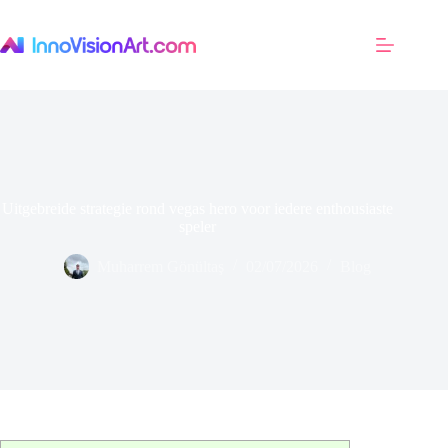
Skip
to
content
Uitgebreide strategie rond vegas hero voor iedere enthousiaste
speler
Muharrem Gönültaş
02/07/2026
Blog