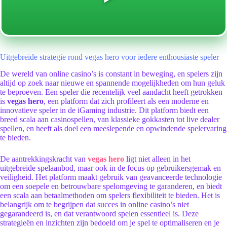
Uitgebreide strategie rond vegas hero voor iedere enthousiaste speler
De wereld van online casino’s is constant in beweging, en spelers zijn
altijd op zoek naar nieuwe en spannende mogelijkheden om hun geluk
te beproeven. Een speler die recentelijk veel aandacht heeft getrokken
is
vegas hero
, een platform dat zich profileert als een moderne en
innovatieve speler in de iGaming industrie. Dit platform biedt een
breed scala aan casinospellen, van klassieke gokkasten tot live dealer
spellen, en heeft als doel een meeslepende en opwindende spelervaring
te bieden.
De aantrekkingskracht van
vegas hero
ligt niet alleen in het
uitgebreide spelaanbod, maar ook in de focus op gebruikersgemak en
veiligheid. Het platform maakt gebruik van geavanceerde technologie
om een soepele en betrouwbare spelomgeving te garanderen, en biedt
een scala aan betaalmethoden om spelers flexibiliteit te bieden. Het is
belangrijk om te begrijpen dat succes in online casino’s niet
gegarandeerd is, en dat verantwoord spelen essentieel is. Deze
strategieën en inzichten zijn bedoeld om je spel te optimaliseren en je