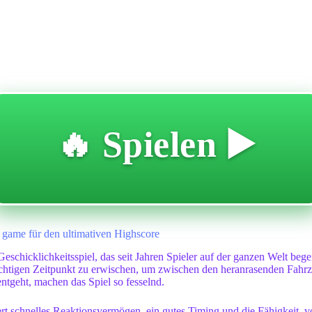
🔥 Spielen ▶️
game für den ultimativen Highscore
schicklichkeitsspiel, das seit Jahren Spieler auf der ganzen Welt begei
n richtigen Zeitpunkt zu erwischen, um zwischen den heranrasenden Fah
geht, machen das Spiel so fesselnd.
ert schnelles Reaktionsvermögen, ein gutes Timing und die Fähigkeit, v