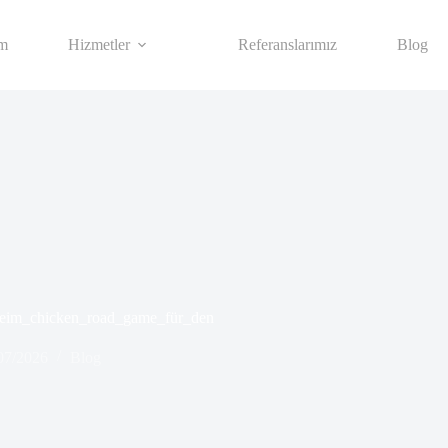
im
Hizmetler
Referanslarımız
Blog
beim_chicken_road_game_für_den
07/2026
Blog