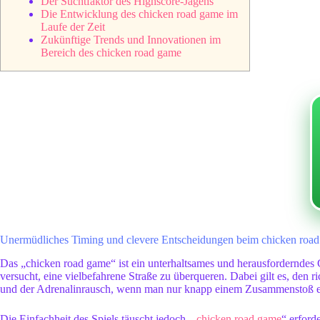
Der Suchtfaktor des Highscore-Jagens
Die Entwicklung des chicken road game im
Laufe der Zeit
Zukünftige Trends und Innovationen im
Bereich des chicken road game
Unermüdliches Timing und clevere Entscheidungen beim chicken road 
Das „chicken road game“ ist ein unterhaltsames und herausforderndes Ge
versucht, eine vielbefahrene Straße zu überqueren. Dabei gilt es, de
und der Adrenalinrausch, wenn man nur knapp einem Zusammenstoß ent
Die Einfachheit des Spiels täuscht jedoch. „
chicken road game
“ erford