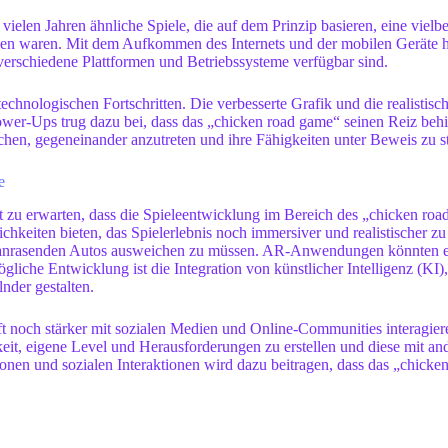
 vielen Jahren ähnliche Spiele, die auf dem Prinzip basieren, eine viel
finden waren. Mit dem Aufkommen des Internets und der mobilen Geräte
r verschiedene Plattformen und Betriebssysteme verfügbar sind.
chnologischen Fortschritten. Die verbesserte Grafik und die realisti
wer-Ups trug dazu bei, dass das „chicken road game“ seinen Reiz behie
hen, gegeneinander anzutreten und ihre Fähigkeiten unter Beweis zu st
e
t zu erwarten, dass die Spieleentwicklung im Bereich des „chicken roa
eiten bieten, das Spielerlebnis noch immersiver und realistischer zu 
 heranrasenden Autos ausweichen zu müssen. AR-Anwendungen könnten es
liche Entwicklung ist die Integration von künstlicher Intelligenz (KI),
nder gestalten.
t noch stärker mit sozialen Medien und Online-Communities interagiere
eit, eigene Level und Herausforderungen zu erstellen und diese mit an
onen und sozialen Interaktionen wird dazu beitragen, dass das „chicken