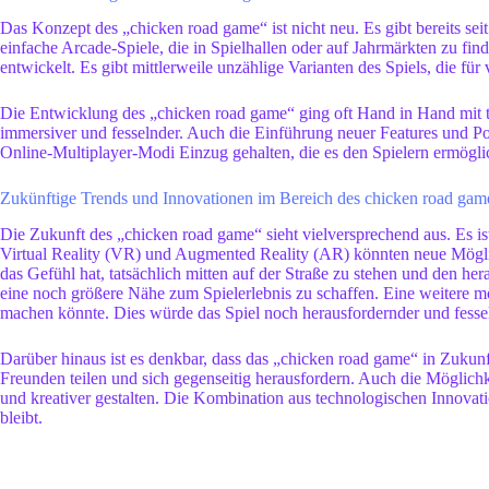
Das Konzept des „chicken road game“ ist nicht neu. Es gibt bereits seit
einfache Arcade-Spiele, die in Spielhallen oder auf Jahrmärkten zu 
entwickelt. Es gibt mittlerweile unzählige Varianten des Spiels, die fü
Die Entwicklung des „chicken road game“ ging oft Hand in Hand mit te
immersiver und fesselnder. Auch die Einführung neuer Features und Po
Online-Multiplayer-Modi Einzug gehalten, die es den Spielern ermöglic
Zukünftige Trends und Innovationen im Bereich des chicken road gam
Die Zukunft des „chicken road game“ sieht vielversprechend aus. Es is
Virtual Reality (VR) und Augmented Reality (AR) könnten neue Möglichk
das Gefühl hat, tatsächlich mitten auf der Straße zu stehen und den
eine noch größere Nähe zum Spielerlebnis zu schaffen. Eine weitere mög
machen könnte. Dies würde das Spiel noch herausfordernder und fessel
Darüber hinaus ist es denkbar, dass das „chicken road game“ in Zukunf
Freunden teilen und sich gegenseitig herausfordern. Auch die Möglichk
und kreativer gestalten. Die Kombination aus technologischen Innovati
bleibt.