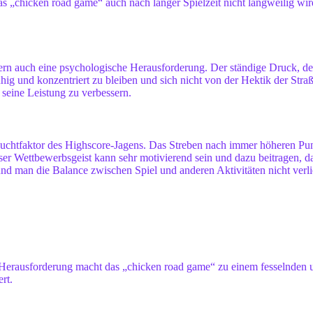
as „chicken road game“ auch nach langer Spielzeit nicht langweilig w
dern auch eine psychologische Herausforderung. Der ständige Druck, de
uhig und konzentriert zu bleiben und sich nicht von der Hektik der Stra
seine Leistung zu verbessern.
Suchtfaktor des Highscore-Jagens. Das Streben nach immer höheren Pun
r Wettbewerbsgeist kann sehr motivierend sein und dazu beitragen, dass
nd man die Balance zwischen Spiel und anderen Aktivitäten nicht verlie
Herausforderung macht das „chicken road game“ zu einem fesselnden und
rt.