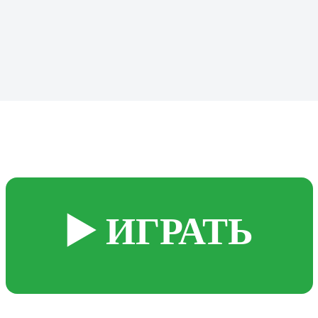
▶️ ИГРАТЬ