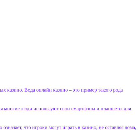
ых казино. Вода онлайн казино – это пример такого рода
дня многие люди используют свои смартфоны и планшеты для
означает, что игроки могут играть в казино, не оставляя дома,