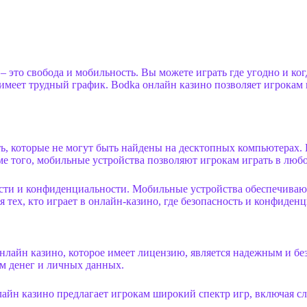
это свобода и мобильность. Вы можете играть где угодно и ког
имеет трудный график. Вodka онлайн казино позволяет игрокам и
ь, которые не могут быть найдены на десктопных компьютерах. 
оме того, мобильные устройства позволяют игрокам играть в люб
ости и конфиденциальности. Мобильные устройства обеспечиваю
тех, кто играет в онлайн-казино, где безопасность и конфиден
лайн казино, которое имеет лицензию, является надежным и без
ям денег и личных данных.
йн казино предлагает игрокам широкий спектр игр, включая сло