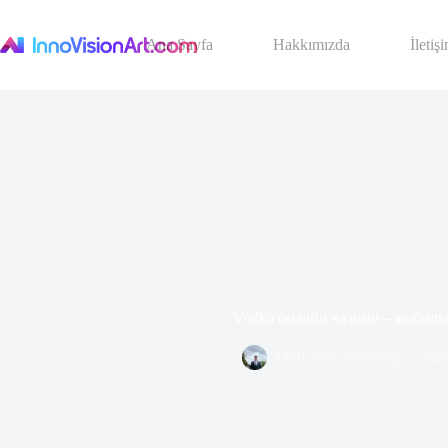
Skip
to
content
Ana Sayfa
Hakkımızda
İletiş
Vodka онлайн казино – мобиль
Muharrem Gönültaş
04/